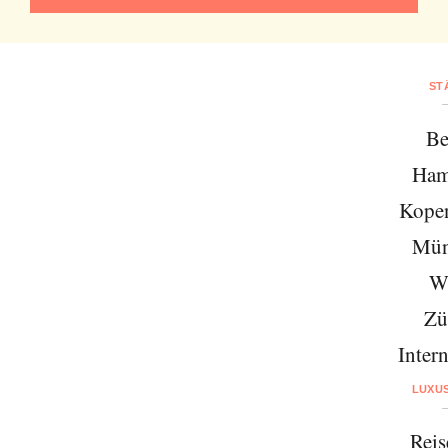
ST
Be
Ham
Kope
Mün
W
Zü
Intern
LUXU
Reis