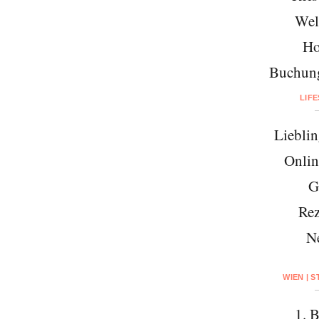
Wel
Ho
Buchung
LIF
Lieblin
Onlin
G
Rez
N
WIEN | 
1. B