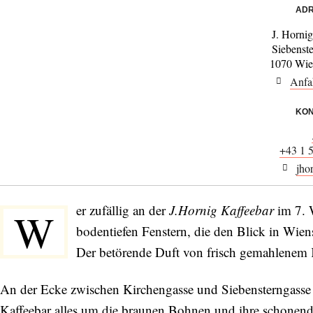
ADR
J. Horni
Siebenst
1070 Wie
Anfa
KON
+43 1 
jho
er zufällig an der
J.Hornig Kaffeebar
im 7. 
W
bodentiefen Fenstern, die den Blick in Wie
Der betörende Duft von frisch gemahlenem K
An der Ecke zwischen Kirchengasse und Siebensterngasse d
Kaffeebar alles um die braunen Bohnen und ihre schonend