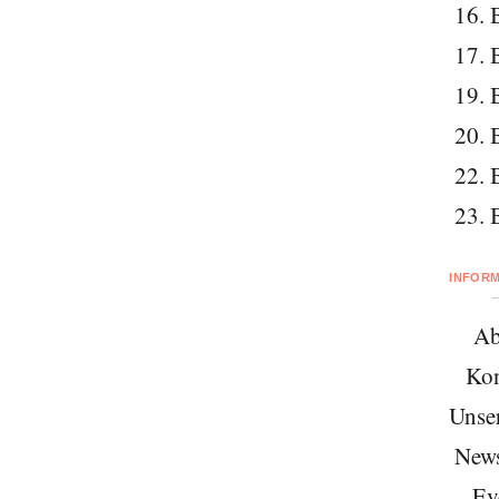
16. 
17. 
19. 
20. 
22. 
23. 
INFOR
Ab
Kon
Unse
News
Ev