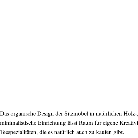
Bitte schicken Sie mir bis zum Widerruf meiner
Einwilligung den Newsletter mit Informationen zu
neuen Beiträgen. Die
Datenschutzerklärung
habe ich
zur Kenntnis genommen und akzeptiere diese.
SENDEN
Das organische Design der Sitzmöbel in natürlichen Holz
minimalistische Einrichtung lässt Raum für eigene Kreativi
Teespezialitäten, die es natürlich auch zu kaufen gibt.