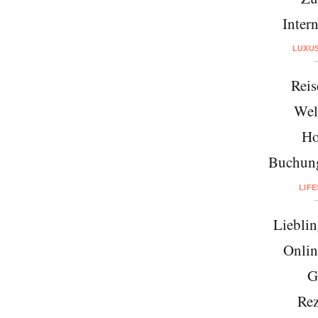
Intern
LUXU
Reis
Wel
Ho
Buchung
LIF
Lieblin
Onlin
G
Rez