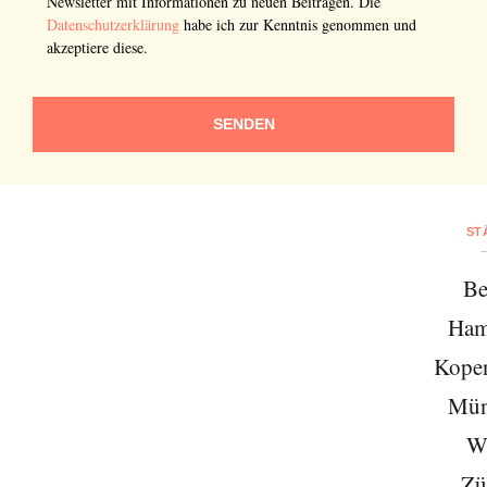
Newsletter mit Informationen zu neuen Beiträgen. Die
Datenschutzerklärung
habe ich zur Kenntnis genommen und
akzeptiere diese.
SENDEN
ST
Be
Ham
Kope
Mün
W
Zü