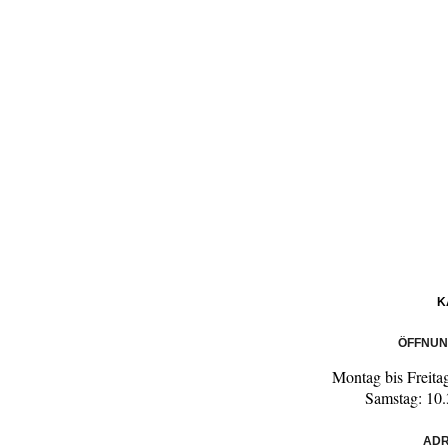
K
ÖFFNUN
Montag bis Freita
Samstag: 10.
ADR