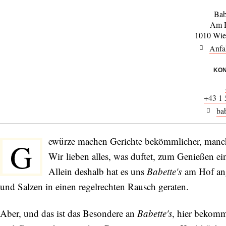
Bab
Am H
1010 Wie
Anfa
KON
+43 1
bab
ewürze machen Gerichte bekömmlicher, manchm
G
Wir lieben alles, was duftet, zum Genießen e
Allein deshalb hat es uns
Babette's
am Hof ang
und Salzen in einen regelrechten Rausch geraten.
Aber, und das ist das Besondere an
Babette's
, hier bekom