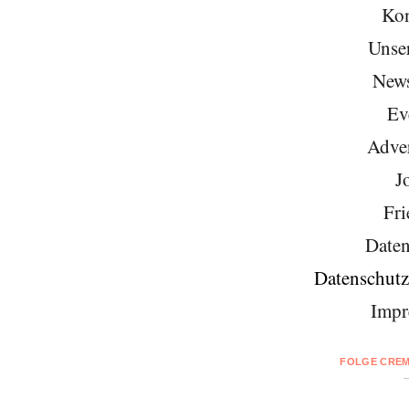
Kon
Unse
News
Ev
Adver
J
Fri
Daten
Datenschutz
Impr
FOLGE CREM