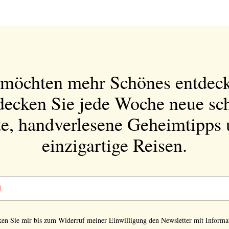
Bitte schicken Sie mir bis zum Widerruf meiner
Einwilligung den Newsletter mit Informationen zu
 möchten mehr Schönes entdec
neuen Beiträgen. Die
Datenschutzerklärung
habe ich
zur Kenntnis genommen und akzeptiere diese.
decken Sie jede Woche neue sc
e, handverlesene Geheimtipps
SENDEN
einzigartige Reisen.
cken Sie mir bis zum Widerruf meiner Einwilligung den Newsletter mit Informa