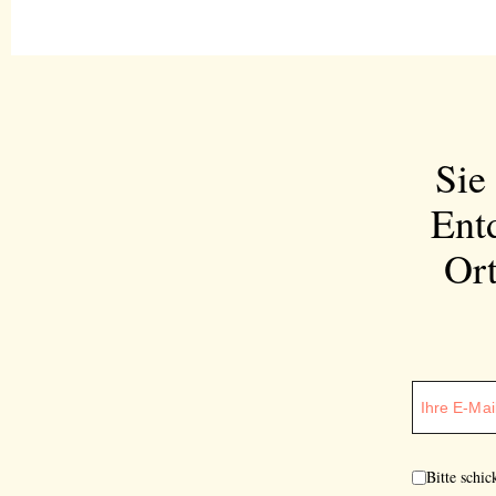
Sie
Ent
Ort
Bitte schi