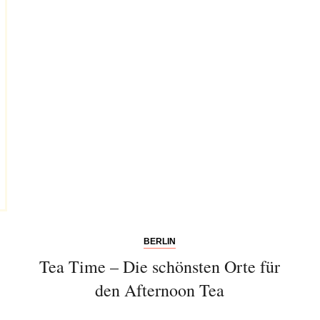
Abonnieren Sie
unseren Newsletter
BERLIN
Entdecken Sie jede Woche neue schöne
Tea Time – Die schönsten Orte für
Orte, handverlesene Geheimtipps und
den Afternoon Tea
einzigartige Reisen.