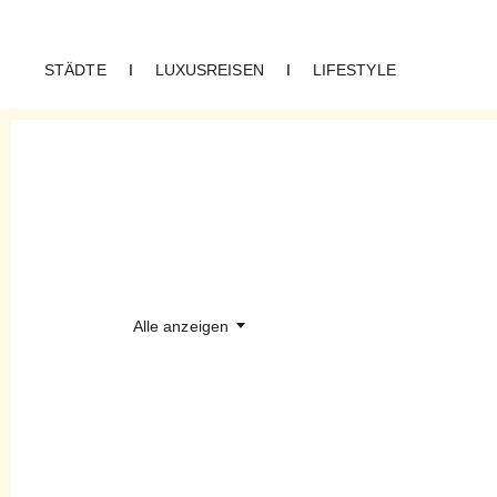
STÄDTE
I
LUXUSREISEN
I
LIFESTYLE
SUCHERGEBNISSE FÜR
„stue“
Alle anzeigen