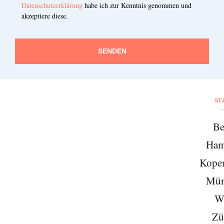
Datenschutzerklärung
habe ich zur Kenntnis genommen und
akzeptiere diese.
SENDEN
ST
Be
Ham
Kope
Mün
W
Zü