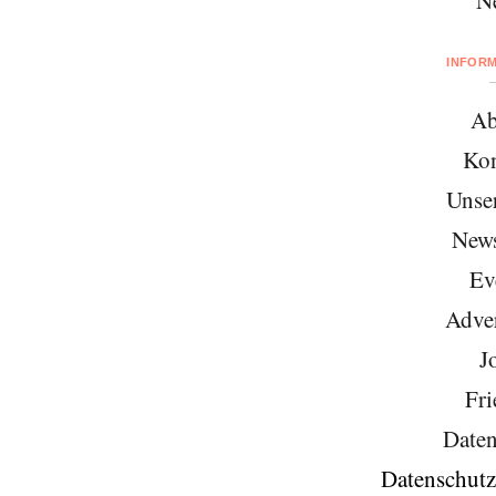
INFOR
Ab
Kon
Unse
News
Ev
Adver
J
Fri
Daten
Datenschutz