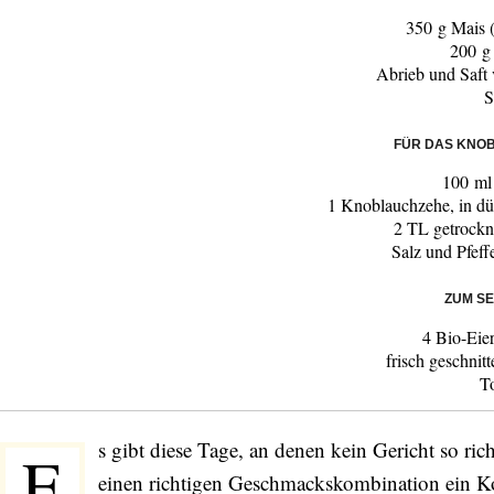
350 g Mais 
200 g
Abrieb und Saft
S
FÜR DAS KNOB
100 ml
1 Knoblauchzehe, in dü
2 TL getrockn
Salz und Pfeff
ZUM S
4 Bio-Eie
frisch geschnit
T
s gibt diese Tage, an denen kein Gericht so ric
E
einen richtigen Geschmackskombination ein K