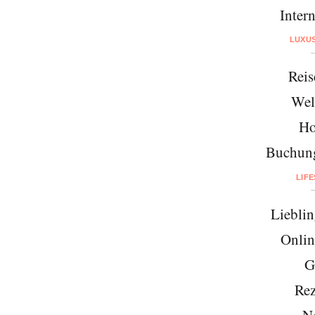
Intern
LUXU
Reis
Wel
Ho
Buchung
LIF
Lieblin
Onlin
G
Rez
N