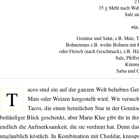
2 
35 g Mehl nach Wah
Salz un
FÜL
Gemüse und Salat, z.B. Mais, 
Bohnenmus z.B. weiße Bohnen mit K
oder Fleisch (nach Geschmack), z.B. Hä
Salz, Pfeffe
Kümme
Salsa und 
acos sind ein auf der ganzen Welt beliebtes Ge
T
Mais oder Weizen hergestellt wird. Wir versuch
Tacos, die einen heimlichen Star in der Gemüsew
beiläufiger Blick geschenkt, aber Marie Klee gibt ihr in 
endlich die Aufmerksamkeit, die sie verdient hat. Denn da
unglaublich köstlich. In Kombination mit Cheddar, knusp