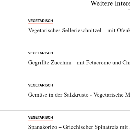
Weitere inter
einzigartige Reisen.
VEGETARISCH
Vegetarisches Sellerieschnitzel – mit Ofenk
Bitte schicken Sie mir bis zum Widerruf meiner
Einwilligung den Newsletter mit Informationen zu
neuen Beiträgen. Die
Datenschutzerklärung
habe ich
VEGETARISCH
zur Kenntnis genommen und akzeptiere diese.
Gegrillte Zucchini - mit Fetacreme und Ch
SENDEN
VEGETARISCH
Gemüse in der Salzkruste - Vegetarische 
VEGETARISCH
Spanakorizo – Griechischer Spinatreis mit 