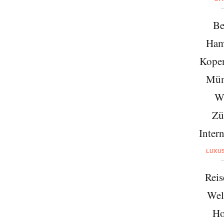
Be
Ham
Kope
Mün
W
Zü
Intern
LUXU
Reis
Wel
Ho