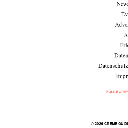
News
Ev
Adver
J
Fri
Daten
Datenschutz
Impr
FOLGE CREM
© 2026 CREME GUID