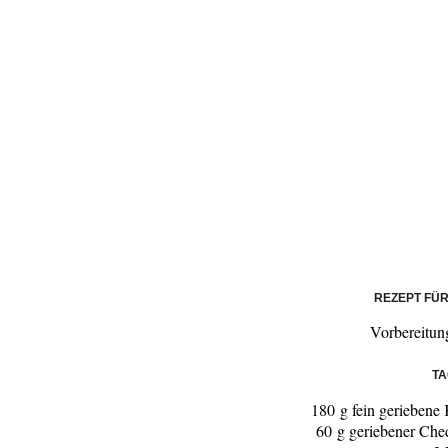
REZEPT FÜ
Vorbereitun
TA
180 g fein geriebene 
60 g geriebener Che