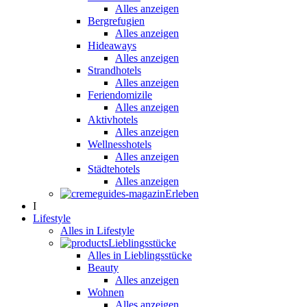
Alles anzeigen
Bergrefugien
Alles anzeigen
Hideaways
Alles anzeigen
Strandhotels
Alles anzeigen
Feriendomizile
Alles anzeigen
Aktivhotels
Alles anzeigen
Wellnesshotels
Alles anzeigen
Städtehotels
Alles anzeigen
Erleben
I
Lifestyle
Alles in Lifestyle
Lieblingsstücke
Alles in Lieblingsstücke
Beauty
Alles anzeigen
Wohnen
Alles anzeigen