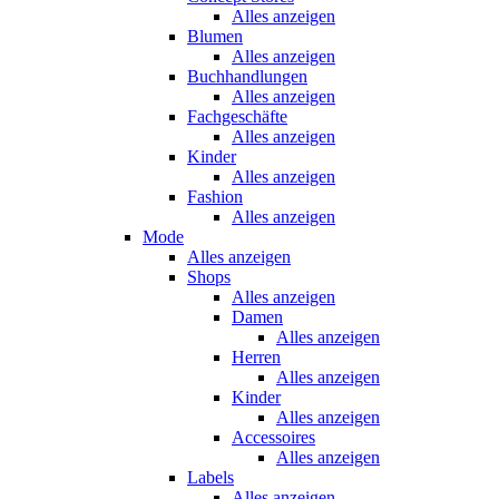
Alles anzeigen
Blumen
Alles anzeigen
Buchhandlungen
Alles anzeigen
Fachgeschäfte
Alles anzeigen
Kinder
Alles anzeigen
Fashion
Alles anzeigen
Mode
Alles anzeigen
Shops
Alles anzeigen
Damen
Alles anzeigen
Herren
Alles anzeigen
Kinder
Alles anzeigen
Accessoires
Alles anzeigen
Labels
Alles anzeigen