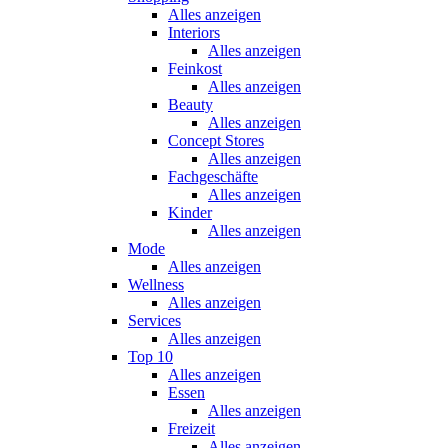
Alles anzeigen
Interiors
Alles anzeigen
Feinkost
Alles anzeigen
Beauty
Alles anzeigen
Concept Stores
Alles anzeigen
Fachgeschäfte
Alles anzeigen
Kinder
Alles anzeigen
Mode
Alles anzeigen
Wellness
Alles anzeigen
Services
Alles anzeigen
Top 10
Alles anzeigen
Essen
Alles anzeigen
Freizeit
Alles anzeigen