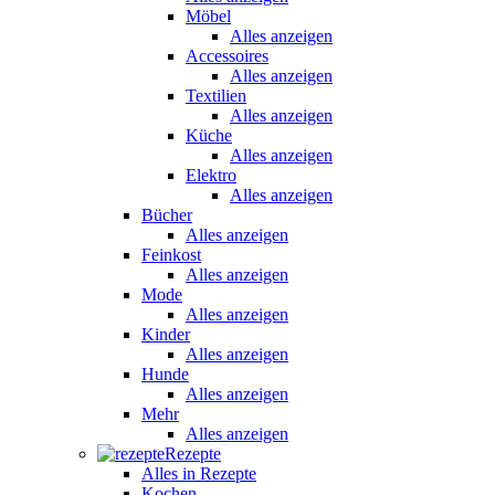
Möbel
Alles anzeigen
Accessoires
Alles anzeigen
Textilien
Alles anzeigen
Küche
Alles anzeigen
Elektro
Alles anzeigen
Bücher
Alles anzeigen
Feinkost
Alles anzeigen
Mode
Alles anzeigen
Kinder
Alles anzeigen
Hunde
Alles anzeigen
Mehr
Alles anzeigen
Rezepte
Alles in Rezepte
Kochen