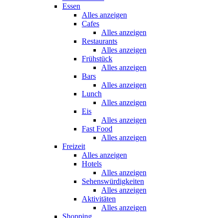
Essen
Alles anzeigen
Cafes
Alles anzeigen
Restaurants
Alles anzeigen
Frühstück
Alles anzeigen
Bars
Alles anzeigen
Lunch
Alles anzeigen
Eis
Alles anzeigen
Fast Food
Alles anzeigen
Freizeit
Alles anzeigen
Hotels
Alles anzeigen
Sehenswürdigkeiten
Alles anzeigen
Aktivitäten
Alles anzeigen
Shopping