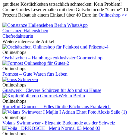
gut diese Köstlichkeiten tatsächlich schmecken: Kein Problem!
Creme Guides Leser erhalten mit dem Gutscheincode "Creme" 10
Prozent Rabatt ab einem Einkauf über 40 Euro im
Onlineshop >>
Constanze Hallensleben
Chefredakteurin
Weitere interessante Artikel
Onlineshops
Oschätzchen – Hamburgs exklusivster Gourmetshop
Onlineshops
Formost – Gute Waren fürs Leben
Onlineshops
Gusswerk - Clevere Schürzen für Job und zu Hause
Onlineshops
Romefort Gourmet – Edles für die Küche aus Frankreich
Onlineshops
Volans Swimmwear - Elegante Bademode aus der Schweiz
Onlineshops