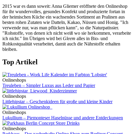
2015 war es dann soweit: Anna Gliemer eröffnete den Onlineshop
für ihr wundervolles, gesundes Konfekt und produzierte fortan in
der heimischen Küche ein wachsendes Sortiment an Pralinen aus
besten rohen Zutaten wie Datteln, Kakao, Nüssen und Honig. "Ich
verwende nur, was man pflücken kann", so die Naturpatissier.
"Rohstoffe, von denen ich nicht weiß wo sie herkommen, verarbeite
ich nicht." Im Übrigen wird bei
Gleem
alles in Bio- und
Rohkostqualität verarbeitet, damit auch die Nährstoffe erhalten
bleiben.
Top Artikel
Onlineshops
Treuleben – Simpler Luxus aus Leder und Papier
Onlineshops
Littlehipstar – Geschenkideen für große und kleine Kinder
Onlineshops
Lukullium – Piemonteser Haselnüsse und andere Entdeckungen
Onlineshops
Parkhaus – Der zauberhafte Online Shop zum Berliner Concept