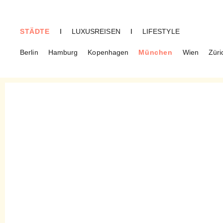
STÄDTE
I
LUXUSREISEN
I
LIFESTYLE
Berlin
Hamburg
Kopenhagen
München
Wien
Züri
MÜNCHEN
The Lovely Concept – Store
für Schönes in Haidhausen