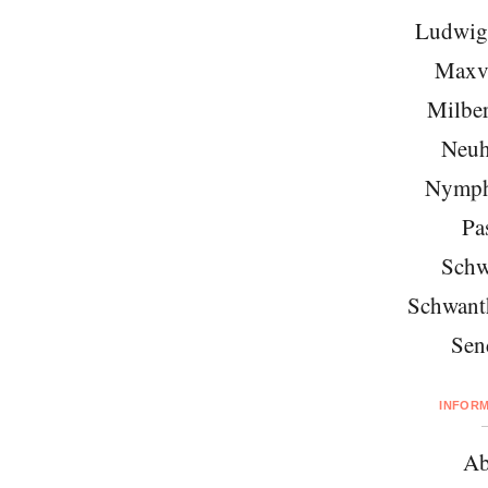
Ludwigs
Maxvo
Milber
Neuh
Nymph
Pa
Schw
Schwant
Sen
INFOR
Ab