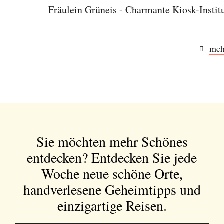
Fräulein Grüneis - Charmante Kiosk-Instit
Orte, handverlesene Geheimtipps und
einzigartige Reisen.
meh
Bitte schicken Sie mir bis zum Widerruf meiner
Einwilligung den Newsletter mit Informationen zu
neuen Beiträgen. Die
Datenschutzerklärung
habe ich
zur Kenntnis genommen und akzeptiere diese.
Sie möchten mehr Schönes
SENDEN
entdecken?
Entdecken Sie jede
Woche neue schöne Orte,
handverlesene Geheimtipps und
einzigartige Reisen.