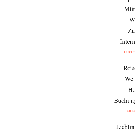
Mün
W
Zü
Intern
LUXU
Reis
Wel
Ho
Buchung
LIF
Lieblin