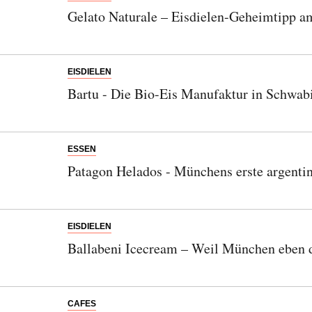
Gelato Naturale – Eisdielen-Geheimtipp a
EISDIELEN
Bartu - Die Bio-Eis Manufaktur in Schwab
ESSEN
Patagon Helados - Münchens erste argentin
EISDIELEN
Ballabeni Icecream – Weil München eben doc
Abonnieren Sie unseren Newsletter
CAFES
Entdecken Sie jede Woche neue schöne