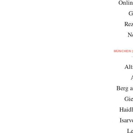
Onlin
G
Rez
N
MÜNCHEN |
Alt
Berg 
Gie
Haid
Isarv
Le