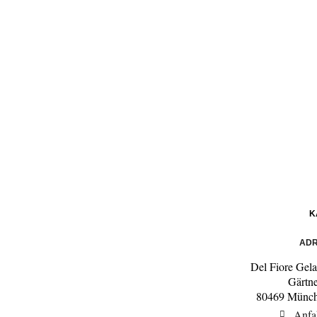
K
ADR
Del Fiore Gela
Gärtne
80469 Münche
Anfa