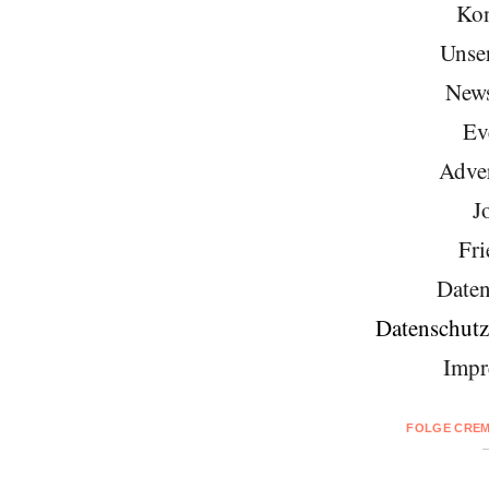
Kon
Unse
News
Ev
Adver
J
Fri
Daten
Datenschutz
Impr
FOLGE CREM