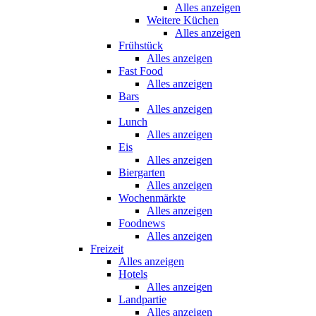
Alles anzeigen
Weitere Küchen
Alles anzeigen
Frühstück
Alles anzeigen
Fast Food
Alles anzeigen
Bars
Alles anzeigen
Lunch
Alles anzeigen
Eis
Alles anzeigen
Biergarten
Alles anzeigen
Wochenmärkte
Alles anzeigen
Foodnews
Alles anzeigen
Freizeit
Alles anzeigen
Hotels
Alles anzeigen
Landpartie
Alles anzeigen