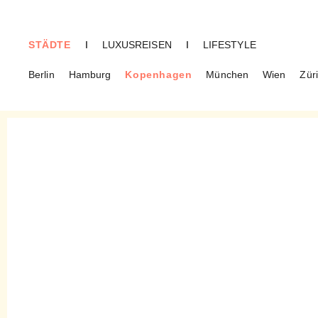
STÄDTE
I
LUXUSREISEN
I
LIFESTYLE
Berlin
Hamburg
Kopenhagen
München
Wien
Zür
KOPENHAGEN
Bæst – Mehr als nur Pizza in
Nørrebro