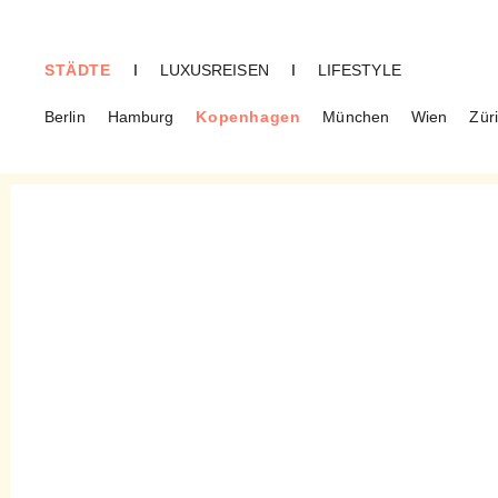
STÄDTE
I
LUXUSREISEN
I
LIFESTYLE
Berlin
Hamburg
Kopenhagen
München
Wien
Zür
KOPENHAGEN
Assistens Kirkegard –
Friedhofs-Picknick mit
langer Tradition