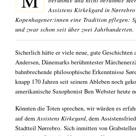
Märchenerzähler Hans Christian Andersen und viele andere
berühmte und nicht berühmte Men
Assistens Kirkekgard in Nørrebro
Kopenhagener:innen eine Tradition pflegen: S
und zwar schon seit über zwei Jahrhunderten.
Sicherlich hätte er viele neue, gute Geschichten 
Andersen, Dänemarks berühmtester Märchenerzäh
bahnbrechende philosophische Erkenntnisse Søre
knapp 170 Jahren seit seinem Ableben noch ge
amerikanische Saxophonist Ben Webster heute n
Könnten die Toten sprechen, wir würden es erfah
auf dem
Assistens Kirkegard
, dem Assistensfrie
Stadtteil Nørrebro. Sich inmitten von Grabstelle