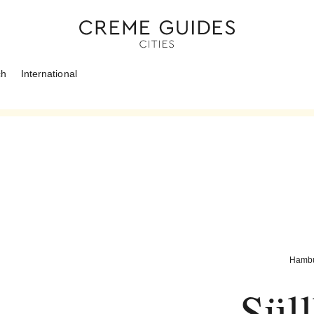
ch
International
Hamb
Sül