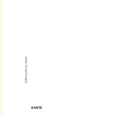
Süllberg Alm by alphin
KARTE