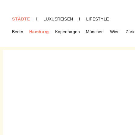
STÄDTE
I
LUXUSREISEN
I
LIFESTYLE
Berlin
Hamburg
Kopenhagen
München
Wien
Züri
HAMBURG
Süllberg Alm – Genuss auf
dem Hamburger Hausberg