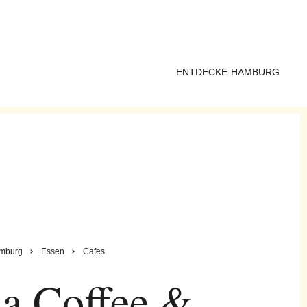
ENTDECKE HAMBURG
mburg
Essen
Cafes
a Coffee &