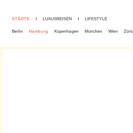
STÄDTE
I
LUXUSREISEN
I
LIFESTYLE
Berlin
Hamburg
Kopenhagen
München
Wien
Züri
HAMBURG
Malina Coffee & Stories –
Himbeersüßes Leben in
Barmbek