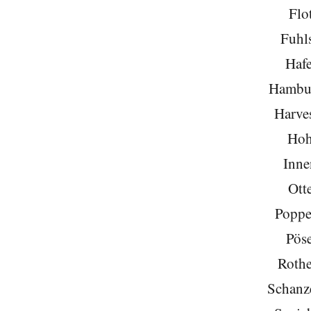
Flo
Fuhls
Hafe
Hambu
Harve
Hoh
Inne
Ott
Poppe
Pöse
Roth
Schanze