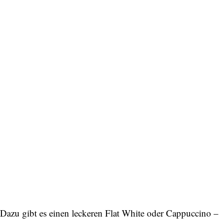
Bitte schicken Sie mir bis zum Widerruf meiner
Einwilligung den Newsletter mit Informationen zu
neuen Beiträgen. Die
Datenschutzerklärung
habe ich
zur Kenntnis genommen und akzeptiere diese.
SENDEN
Dazu gibt es einen leckeren Flat White oder Cappuccino – 