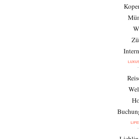
Kope
Mün
W
Zü
Intern
LUXU
Reis
Wel
Ho
Buchung
LIF
Lieblin