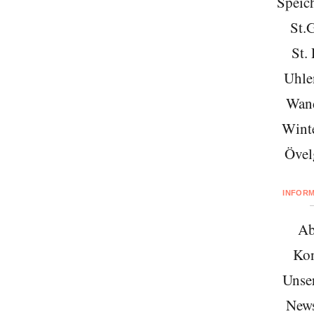
Speich
St.
St. 
Uhle
Wan
Wint
Övel
INFOR
Ab
Kon
Unse
News