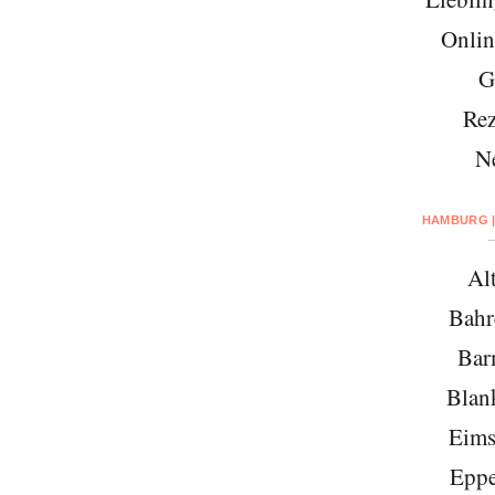
Onlin
G
Rez
N
HAMBURG |
Al
Bahr
Bar
Blan
Eims
Eppe