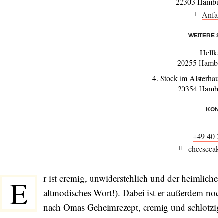
22303 Hambu
Anfa
WEITERE
Hell
20255 Hambu
4. Stock im Alsterhau
20354 Hambu
KON
+49 40
cheeseca
r ist cremig, unwiderstehlich und der heimlich
E
altmodisches Wort!). Dabei ist er außerdem noc
nach Omas Geheimrezept, cremig und schlotzig