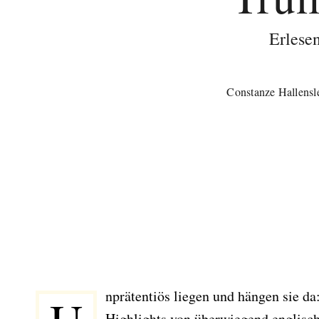
Erlese
Constanze Hallensl
nprätentiös liegen und hängen sie da
Highlights von überwiegend englisc