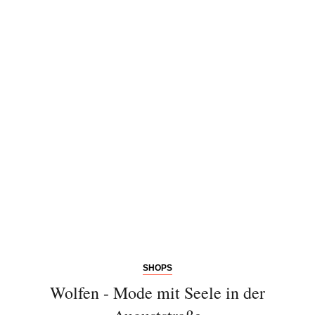
Abonnieren Sie
unseren Newsletter
Entdecken Sie jede Woche neue schöne
Orte, handverlesene Geheimtipps und
einzigartige Reisen.
SHOPS
Wolfen - Mode mit Seele in der