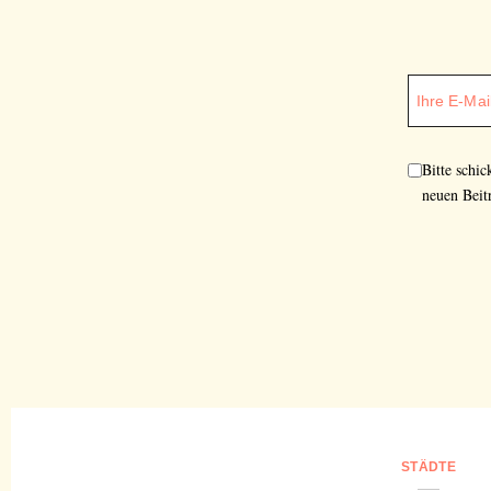
Bitte schi
neuen Beit
STÄDTE