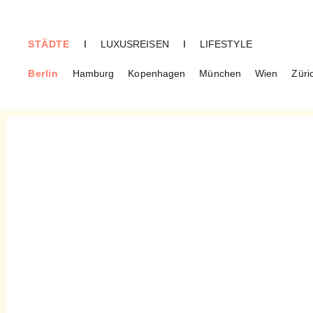
STÄDTE
I
LUXUSREISEN
I
LIFESTYLE
Berlin
Hamburg
Kopenhagen
München
Wien
Züri
BERLIN
Trüffelschwein – Erlesen
Schönes für Männer