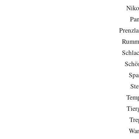
Niko
Pa
Prenzla
Rumme
Schlac
Schö
Spa
Ste
Temp
Tier
Tre
Wan