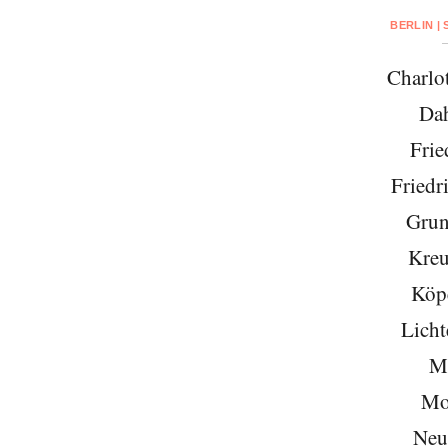
BERLIN |
Charlo
Da
Frie
Friedr
Grun
Kreu
Köp
Licht
Mi
Mo
Neu