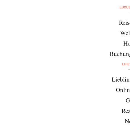
LUXU
Reis
Wel
Ho
Buchung
LIF
Lieblin
Onlin
G
Rez
N