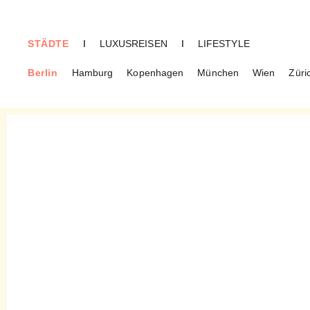
STÄDTE
I
LUXUSREISEN
I
LIFESTYLE
Berlin
Hamburg
Kopenhagen
München
Wien
Züri
BERLIN
Schaubühne – Großes
Schauspiel am
Kurfürstendamm