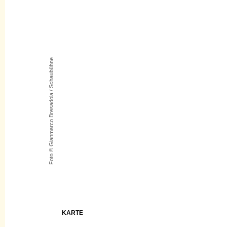
Foto © Gianmarco Bresadola / Schaubühne
KARTE