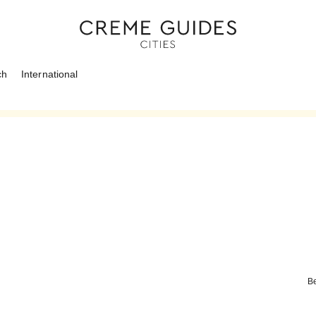
ch
International
Be