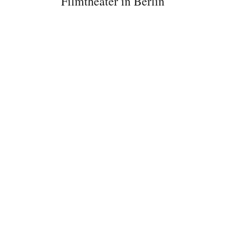
Filmtheater in Berlin
Bitte schicken Sie mir bis zum Widerruf meiner
Einwilligung den Newsletter mit Informationen zu
neuen Beiträgen. Die
Datenschutzerklärung
habe ich
zur Kenntnis genommen und akzeptiere diese.
SENDEN