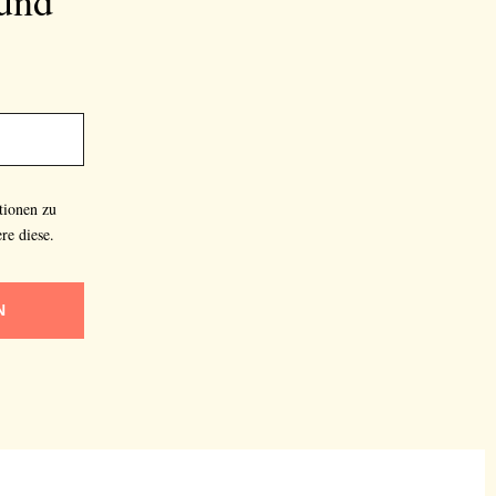
tionen zu
re diese.
N