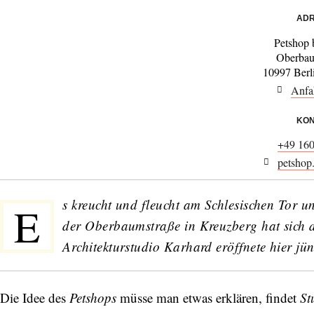
ADR
Petshop 
Oberbau
10997 Berl
Anfa
KON
+49 16
petshop
s kreucht und fleucht am Schlesischen Tor 
E
der Oberbaumstraße in Kreuzberg hat sich 
Architekturstudio
Karhard
eröffnete hier jü
Die Idee des
Petshops
müsse man etwas erklären, findet
St