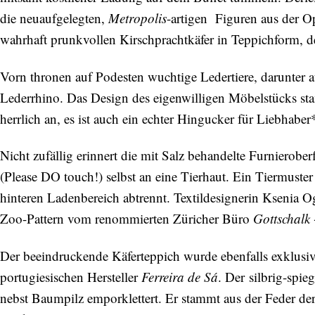
die neuaufgelegten,
Metropolis
-artigen Figuren aus der 
wahrhaft prunkvollen Kirschprachtkäfer in Teppichform, d
Vorn thronen auf Podesten wuchtige Ledertiere, darunter 
Lederrhino. Das Design des eigenwilligen Möbelstücks stam
herrlich an, es ist auch ein echter Hingucker für Liebhaber
Nicht zufällig erinnert die mit Salz behandelte Furnierob
(Please DO touch!) selbst an eine Tierhaut. Ein Tiermuste
hinteren Ladenbereich abtrennt. Textildesignerin Ksenia
Zoo-Pattern vom renommierten Züricher Büro
Gottschalk 
Der beeindruckende Käferteppich wurde ebenfalls exklusi
portugiesischen Hersteller
Ferreira de Sá
. Der silbrig-spi
nebst Baumpilz emporklettert. Er stammt aus der Feder de