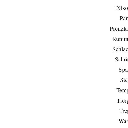
Niko
Pa
Prenzla
Rumme
Schlac
Schö
Spa
Ste
Temp
Tier
Tre
Wan