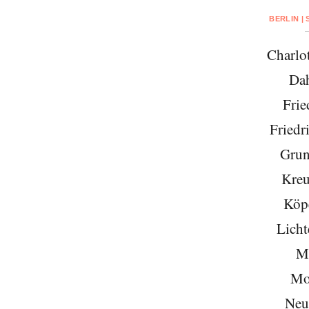
BERLIN |
Charlo
Da
Frie
Friedr
Grun
Kreu
Köp
Licht
Mi
Mo
Neu