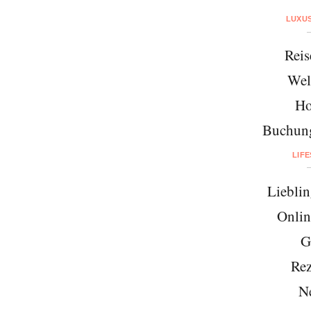
LUXU
Reis
Wel
Ho
Buchung
LIF
Lieblin
Onlin
G
Rez
N