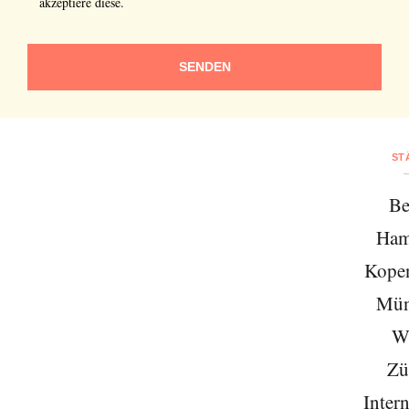
akzeptiere diese.
SENDEN
ST
Be
Ham
Kope
Mün
W
Zü
Intern