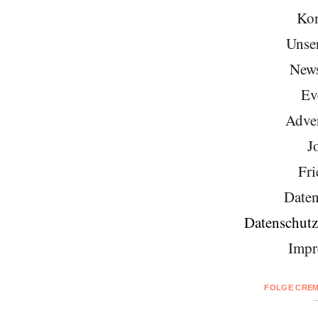
Kon
Unse
News
Ev
Adver
J
Fri
Daten
Datenschutz
Impr
FOLGE CREM