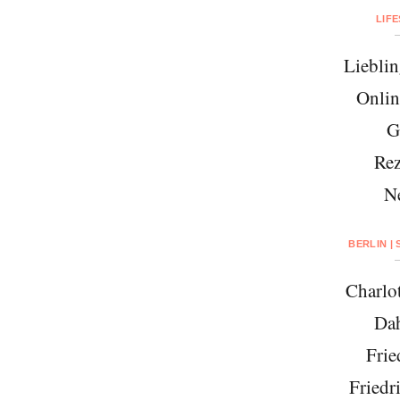
LIF
Lieblin
Onlin
G
Rez
N
BERLIN |
Charlo
Da
Frie
Friedr