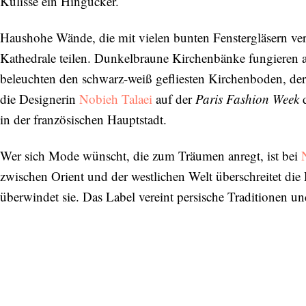
Kulisse ein Hingucker.
Haushohe Wände, die mit vielen bunten Fenstergläsern verz
Kathedrale teilen. Dunkelbraune Kirchenbänke fungieren 
beleuchten den schwarz-weiß gefliesten Kirchenboden, der a
die Designerin
Nobieh Talaei
auf der
Paris Fashion Week
d
in der französischen Hauptstadt.
Wer sich Mode wünscht, die zum Träumen anregt, ist bei
zwischen Orient und der westlichen Welt überschreitet die
überwindet sie. Das Label vereint persische Traditionen u