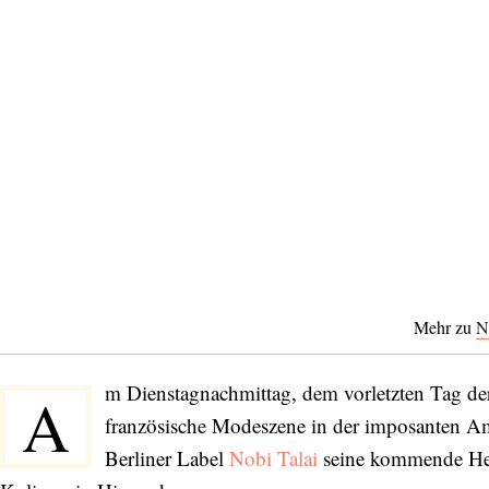
Mehr zu
N
m Dienstagnachmittag, dem vorletzten Tag d
A
französische Modeszene in der imposanten Am
Berliner Label
Nobi Talai
seine kommende Herb