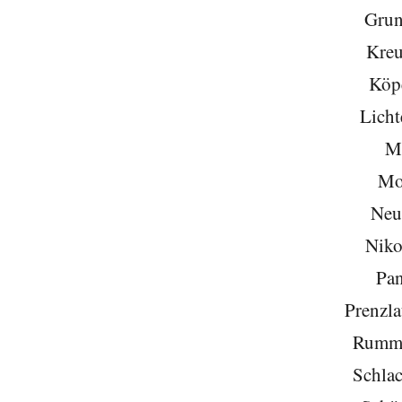
Grun
Kreu
Köp
Licht
Mi
Mo
Neu
Niko
Pa
Prenzla
Rumme
Schlac