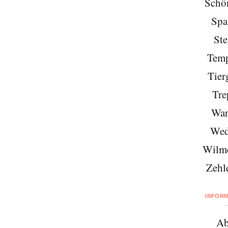
Schö
Spa
Ste
Temp
Tier
Tre
Wan
Wed
Wilme
Zehl
INFOR
Ab