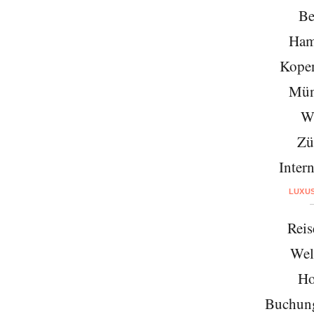
Be
Ham
Kope
Mün
W
Zü
Intern
LUXU
Reis
Wel
Ho
Buchung