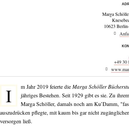
ADR
Marga Schöll
Knesebec
10623 Berlin
Anfa
KON
+49 30 
www.marg
m Jahr 2019 feierte die
Marga Schöller Bücherst
I
jähriges Bestehen. Seit 1929 gibt es sie. Zu ihrem
Marga Schöller, damals noch am Ku’Damm, "fast d
auszudrücken pflegte, mit kaum bis gar nicht zugänglich
versorgen ließ.