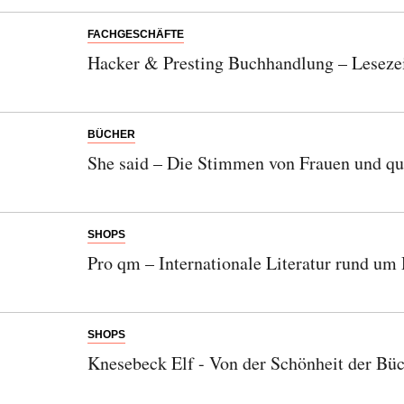
FACHGESCHÄFTE
Hacker & Presting Buchhandlung – Lesezeit
BÜCHER
She said – Die Stimmen von Frauen und q
SHOPS
Pro qm – Internationale Literatur rund um
Abonnieren Sie unseren Newsletter
Entdecken Sie jede Woche neue schöne
SHOPS
Orte, handverlesene Geheimtipps und
Knesebeck Elf - Von der Schönheit der Bü
einzigartige Reisen.