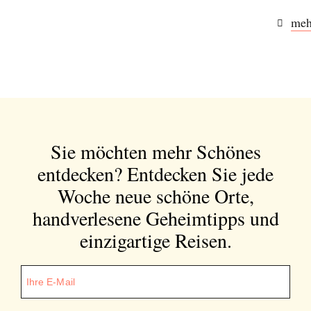
meh
Bitte schicken Sie mir bis zum Widerruf meiner
Einwilligung den Newsletter mit Informationen zu
neuen Beiträgen. Die
Datenschutzerklärung
habe ich
zur Kenntnis genommen und akzeptiere diese.
SENDEN
Sie möchten mehr Schönes
entdecken?
Entdecken Sie jede
Woche neue schöne Orte,
handverlesene Geheimtipps und
einzigartige Reisen.