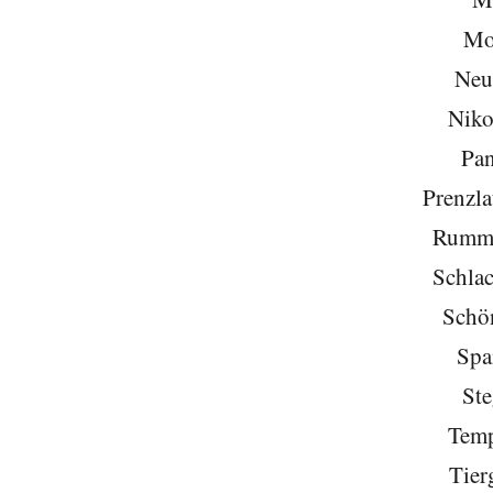
Mo
Neu
Niko
Pa
Prenzla
Rumme
Schlac
Schö
Spa
Ste
Temp
Tier