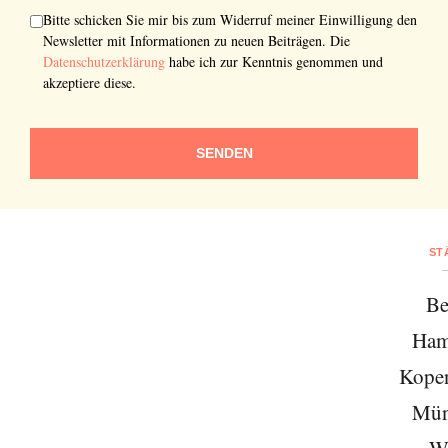
Bitte schicken Sie mir bis zum Widerruf meiner Einwilligung den
Newsletter mit Informationen zu neuen Beiträgen. Die
Datenschutzerklärung
habe ich zur Kenntnis genommen und
akzeptiere diese.
SENDEN
ST
Be
Ham
Kope
Mün
W