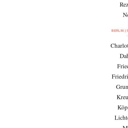
Rez
N
BERLIN |
Charlo
Da
Frie
Friedr
Grun
Kreu
Köp
Licht
Mi