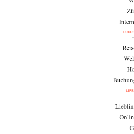
Zü
Intern
LUXU
Reis
Wel
Ho
Buchung
LIF
Lieblin
Onlin
G