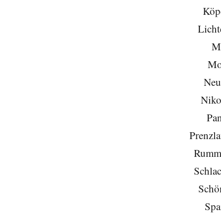
Köp
Licht
Mi
Mo
Neu
Niko
Pa
Prenzla
Rumme
Schlac
Schö
Spa