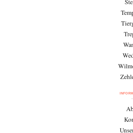
Ste
Temp
Tier
Tre
Wan
Wed
Wilme
Zehl
INFOR
Ab
Kon
Unse