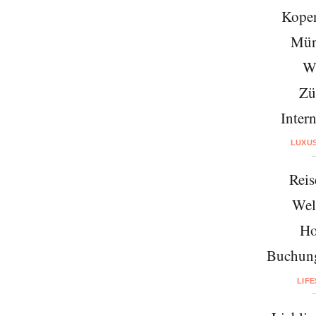
Kope
Mün
W
Zü
Intern
LUXU
Reis
Wel
Ho
Buchung
LIF