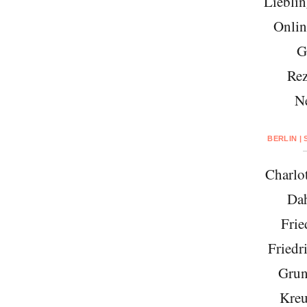
Lieblin
Onlin
G
Rez
N
BERLIN |
Charlo
Da
Frie
Friedr
Grun
Kreu