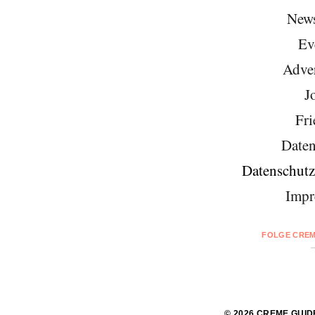
News
Ev
Adver
J
Fri
Daten
Datenschutz
Impr
FOLGE CREM
© 2026 CREME GUID