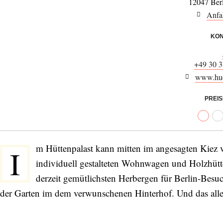
12047 Ber
Anfa
KON
+49 30 3
www.huet
PREI
m Hüttenpalast kann mitten im angesagten Kiez
I
individuell gestalteten Wohnwagen und Holzhütte
derzeit gemütlichsten Herbergen für Berlin-Besu
der Garten im dem verwunschenen Hinterhof. Und das alle