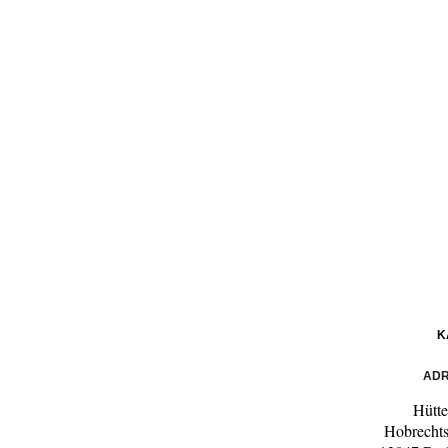
K
ADR
Hütte
Hobrechts