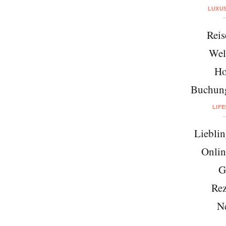
LUXU
Reis
Wel
Ho
Buchung
LIF
Lieblin
Onlin
G
Rez
N