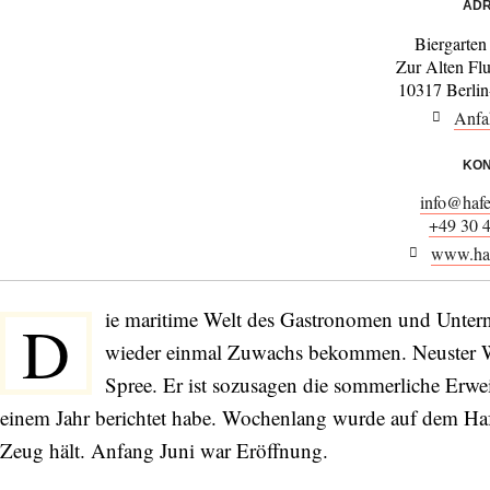
ADR
Biergarte
Zur Alten Flu
10317 Berli
Anfa
KON
info@haf
+49 30 
www.haf
ie maritime Welt des Gastronomen und Unter
D
wieder einmal Zuwachs bekommen. Neuster Wurf 
Spree. Er ist sozusagen die sommerliche Erwe
einem Jahr berichtet habe. Wochenlang wurde auf dem Haf
Zeug hält. Anfang Juni war Eröffnung.