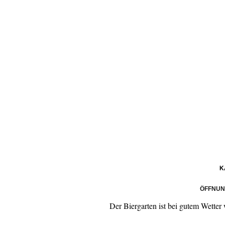
K
ÖFFNUN
Der Biergarten ist bei gutem Wette