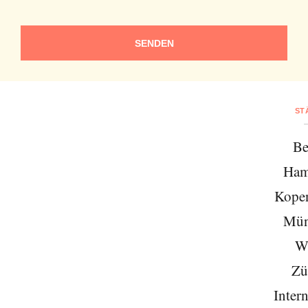
SENDEN
ST
Be
Ham
Kope
Mün
W
Zü
Intern