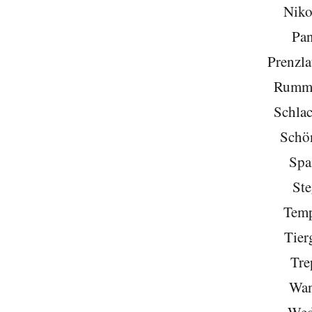
Niko
Pa
Prenzla
Rumme
Schlac
Schö
Spa
Ste
Temp
Tier
Tre
Wan