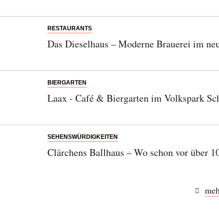
RESTAURANTS
Das Dieselhaus – Moderne Brauerei im ne
BIERGARTEN
Laax - Café & Biergarten im Volkspark Sc
SEHENSWÜRDIGKEITEN
Clärchens Ballhaus – Wo schon vor über 10
meh