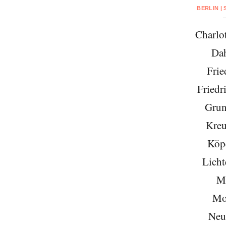
BERLIN |
Charlo
Da
Frie
Friedr
Grun
Kreu
Köp
Licht
Mi
Mo
Neu