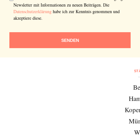
Newsletter mit Informationen zu neuen Beiträgen. Die
Datenschutzerklärung
habe ich zur Kenntnis genommen und
akzeptiere diese.
SENDEN
ST
Be
Ham
Kope
Mün
W