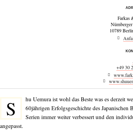
ADR
Farkas 
Nürnberger
10789 Berli
Anfa
KON
+49 30 
www.fark
www.shuuemu
hu Uemura ist wohl das Beste was es derzeit we
S
60jährigen Erfolgsgeschichte des Japanischen 
Serien immer weiter verbessert und den individ
angepasst.