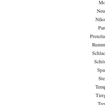
Mo
Neu
Niko
Pa
Prenzla
Rumme
Schlac
Schö
Spa
Ste
Temp
Tier
Tre