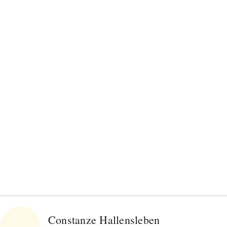
Bitte schicken Sie mir bis zum Widerruf meiner
Einwilligung den Newsletter mit Informationen zu
neuen Beiträgen. Die
Datenschutzerklärung
habe ich
zur Kenntnis genommen und akzeptiere diese.
SENDEN
Constanze Hallensleben