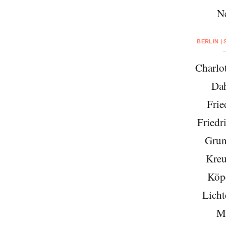
N
BERLIN |
Charlo
Da
Frie
Friedr
Grun
Kreu
Köp
Licht
Mi