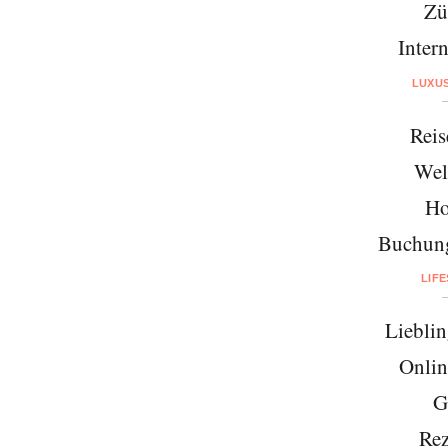
Zü
Intern
LUXU
Reis
Wel
Ho
Buchung
LIF
Lieblin
Onlin
G
Rez