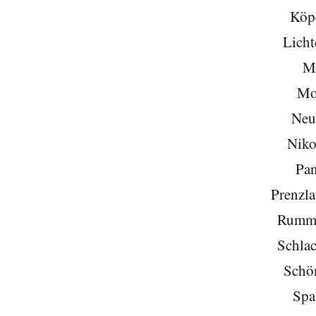
Köp
Licht
Mi
Mo
Neu
Niko
Pa
Prenzla
Rumme
Schlac
Schö
Spa