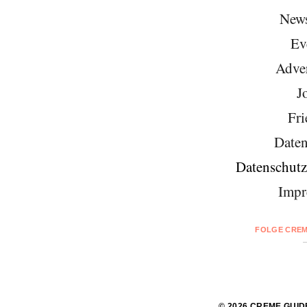
News
Ev
Adver
J
Fri
Daten
Datenschutz
Impr
FOLGE CREM
© 2026 CREME GUID