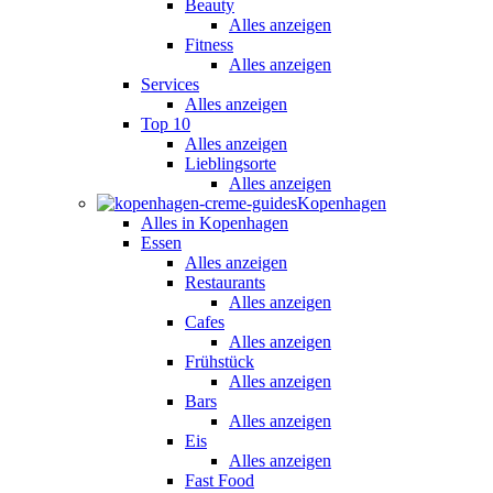
Beauty
Alles anzeigen
Fitness
Alles anzeigen
Services
Alles anzeigen
Top 10
Alles anzeigen
Lieblingsorte
Alles anzeigen
Kopenhagen
Alles in Kopenhagen
Essen
Alles anzeigen
Restaurants
Alles anzeigen
Cafes
Alles anzeigen
Frühstück
Alles anzeigen
Bars
Alles anzeigen
Eis
Alles anzeigen
Fast Food