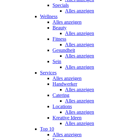
Specials
Alles anzeigen
Wellness
Alles anzeigen
Beauty
Alles anzeigen
Fitness
Alles anzeigen
Gesundheit
Alles anzeigen
Sein
Alles anzeigen
Services
Alles anzeigen
Handwerker
Alles anzeigen
Catering
Alles anzeigen
Locations
Alles anzeigen
Kreative Ideen
Alles anzeigen
Top 10
Alles anzeigen