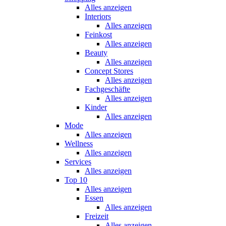
Alles anzeigen
Interiors
Alles anzeigen
Feinkost
Alles anzeigen
Beauty
Alles anzeigen
Concept Stores
Alles anzeigen
Fachgeschäfte
Alles anzeigen
Kinder
Alles anzeigen
Mode
Alles anzeigen
Wellness
Alles anzeigen
Services
Alles anzeigen
Top 10
Alles anzeigen
Essen
Alles anzeigen
Freizeit
Alles anzeigen