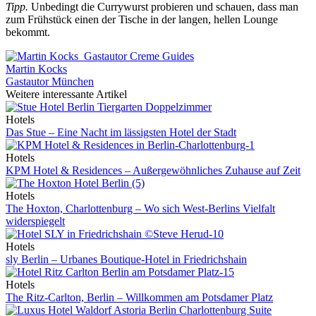
Tipp.
Unbedingt die Currywurst probieren und schauen, dass man
zum Frühstück einen der Tische in der langen, hellen Lounge
bekommt.
Martin Kocks
Gastautor München
Weitere interessante Artikel
Hotels
Das Stue – Eine Nacht im lässigsten Hotel der Stadt
Hotels
KPM Hotel & Residences – Außergewöhnliches Zuhause auf Zeit
Hotels
The Hoxton, Charlottenburg – Wo sich West-Berlins Vielfalt
widerspiegelt
Hotels
sly Berlin – Urbanes Boutique-Hotel in Friedrichshain
Hotels
The Ritz-Carlton, Berlin – Willkommen am Potsdamer Platz