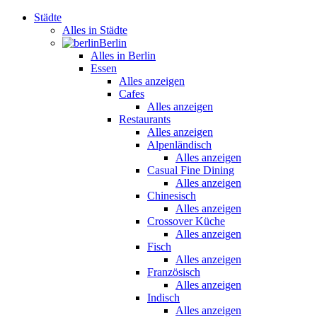
Städte
Alles in Städte
Berlin
Alles in Berlin
Essen
Alles anzeigen
Cafes
Alles anzeigen
Restaurants
Alles anzeigen
Alpenländisch
Alles anzeigen
Casual Fine Dining
Alles anzeigen
Chinesisch
Alles anzeigen
Crossover Küche
Alles anzeigen
Fisch
Alles anzeigen
Französisch
Alles anzeigen
Indisch
Alles anzeigen