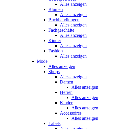
Alles anzeigen
Blumen
Alles anzeigen
Buchhandlungen
Alles anzeigen
Fachgeschäfte
Alles anzeigen
Kinder
Alles anzeigen
Fashion
Alles anzeigen
Mode
Alles anzeigen
Shops
Alles anzeigen
Damen
Alles anzeigen
Herren
Alles anzeigen
Kinder
Alles anzeigen
Accessoires
Alles anzeigen
Labels
Alles anzeigen