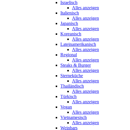
Israelisch
Alles anzeigen
Italienisch
Alles anzeigen
Japanisch
Alles anzeigen
Koreanisch
Alles anzeigen
Lateinamerikanisch
Alles anzeigen
Regional
Alles anzeigen
Steaks & Burger
Alles anzeigen
Sterneküche
Alles anzeigen
Thailändisch
Alles anzeigen
Türkisch
Alles anzeigen
Vegan
Alles anzeigen
Vietnamesisch
Alles anzeigen
Weinbars