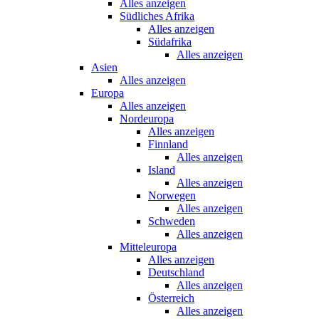
Alles anzeigen
Südliches Afrika
Alles anzeigen
Südafrika
Alles anzeigen
Asien
Alles anzeigen
Europa
Alles anzeigen
Nordeuropa
Alles anzeigen
Finnland
Alles anzeigen
Island
Alles anzeigen
Norwegen
Alles anzeigen
Schweden
Alles anzeigen
Mitteleuropa
Alles anzeigen
Deutschland
Alles anzeigen
Österreich
Alles anzeigen