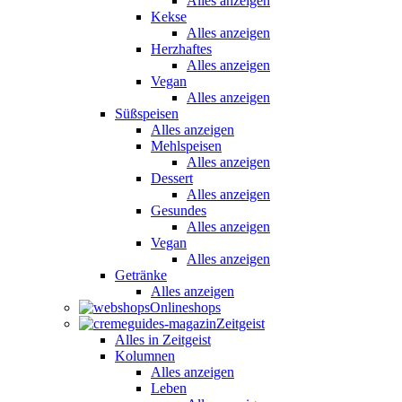
Alles anzeigen
Kekse
Alles anzeigen
Herzhaftes
Alles anzeigen
Vegan
Alles anzeigen
Süßspeisen
Alles anzeigen
Mehlspeisen
Alles anzeigen
Dessert
Alles anzeigen
Gesundes
Alles anzeigen
Vegan
Alles anzeigen
Getränke
Alles anzeigen
Onlineshops
Zeitgeist
Alles in Zeitgeist
Kolumnen
Alles anzeigen
Leben