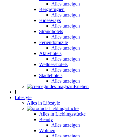
Alles anzeigen
Bergrefugien
Alles anzeigen
Hideaways
Alles anzeigen
Strandhotels
Alles anzeigen
Feriendomizile
Alles anzeigen
Aktivhotels
Alles anzeigen
Wellnesshotels
Alles anzeigen
Städtehotels
Alles anzeigen
Erleben
I
Lifestyle
Alles in Lifestyle
Lieblingsstücke
Alles in Lieblingsstücke
Beauty
Alles anzeigen
Wohnen
Alles anzeigen