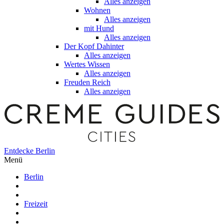
Alles anzeigen
Wohnen
Alles anzeigen
mit Hund
Alles anzeigen
Der Kopf Dahinter
Alles anzeigen
Wertes Wissen
Alles anzeigen
Freuden Reich
Alles anzeigen
Entdecke Berlin
Menü
Berlin
Freizeit