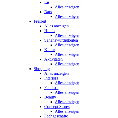
Eis
Alles anzeigen
Bars
Alles anzeigen
Freizeit
Alles anzeigen
Hotels
Alles anzeigen
Sehenswürdigkeiten
Alles anzeigen
Kultur
Alles anzeigen
Aktivitäten
Alles anzeigen
Shopping
Alles anzeigen
Interiors
Alles anzeigen
Feinkost
Alles anzeigen
Beauty
Alles anzeigen
Concept Stores
Alles anzeigen
Fachgeschäfte