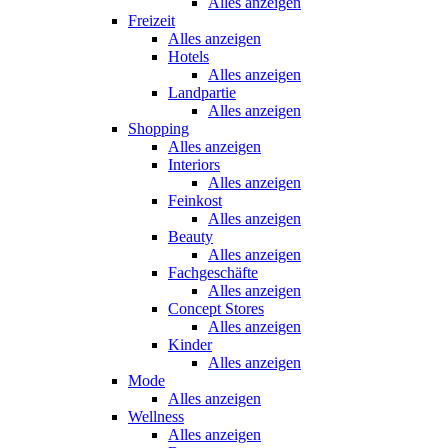
Alles anzeigen
Freizeit
Alles anzeigen
Hotels
Alles anzeigen
Landpartie
Alles anzeigen
Shopping
Alles anzeigen
Interiors
Alles anzeigen
Feinkost
Alles anzeigen
Beauty
Alles anzeigen
Fachgeschäfte
Alles anzeigen
Concept Stores
Alles anzeigen
Kinder
Alles anzeigen
Mode
Alles anzeigen
Wellness
Alles anzeigen