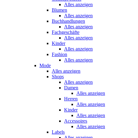
Alles anzeigen
Blumen
Alles anzeigen
Buchhandlungen
Alles anzeigen
Fachgeschäfte
Alles anzeigen
Kinder
Alles anzeigen
Fashion
Alles anzeigen
Mode
Alles anzeigen
Shops
Alles anzeigen
Damen
Alles anzeigen
Herren
Alles anzeigen
Kinder
Alles anzeigen
Accessoires
Alles anzeigen
Labels
Alles anzeigen