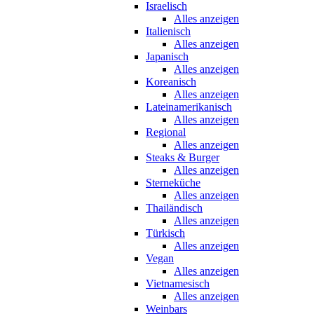
Israelisch
Alles anzeigen
Italienisch
Alles anzeigen
Japanisch
Alles anzeigen
Koreanisch
Alles anzeigen
Lateinamerikanisch
Alles anzeigen
Regional
Alles anzeigen
Steaks & Burger
Alles anzeigen
Sterneküche
Alles anzeigen
Thailändisch
Alles anzeigen
Türkisch
Alles anzeigen
Vegan
Alles anzeigen
Vietnamesisch
Alles anzeigen
Weinbars