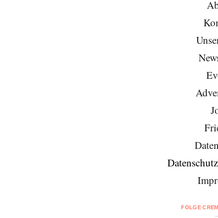
Ab
Kon
Unse
News
Ev
Adver
J
Fri
Daten
Datenschutz
Impr
FOLGE CREM