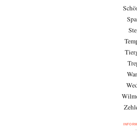
Schö
Spa
Ste
Temp
Tier
Tre
Wan
Wed
Wilme
Zehl
INFOR