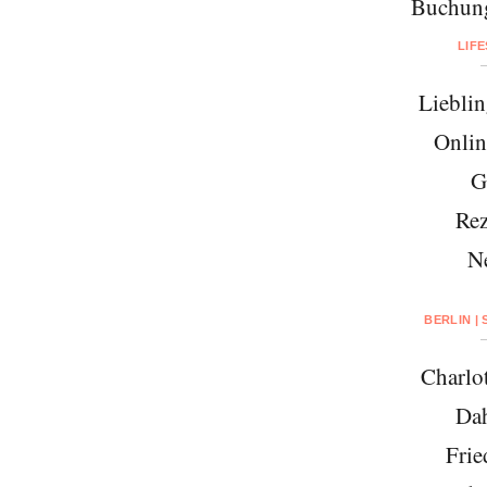
Buchung
LIF
Lieblin
Onlin
G
Rez
N
BERLIN |
Charlo
Da
Frie