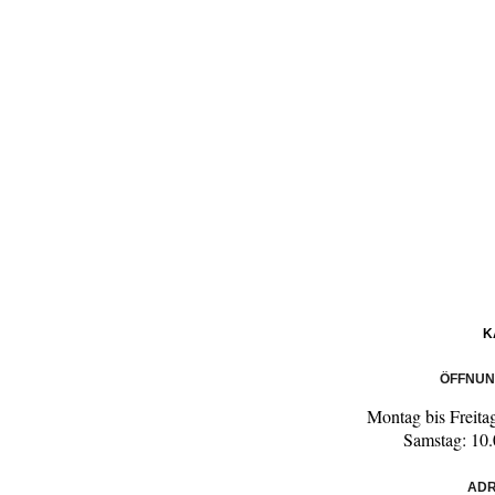
K
ÖFFNUN
Montag bis Freita
Samstag: 10.
ADR