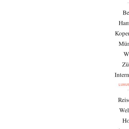
Be
Ham
Kope
Mün
W
Zü
Intern
LUXU
Reis
Wel
Ho