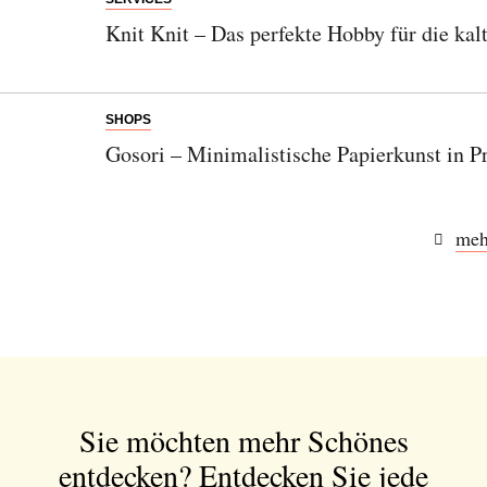
Knit Knit – Das perfekte Hobby für die kalt
SHOPS
Gosori – Minimalistische Papierkunst in P
Abonnieren Sie unseren Newsletter
meh
Entdecken Sie jede Woche neue schöne
Orte, handverlesene Geheimtipps und
einzigartige Reisen.
Sie möchten mehr Schönes
Bitte schicken Sie mir bis zum Widerruf meiner
Einwilligung den Newsletter mit Informationen zu
entdecken?
Entdecken Sie jede
neuen Beiträgen. Die
Datenschutzerklärung
habe ich