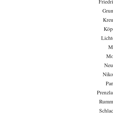
Friedr
Grun
Kreu
Köp
Licht
Mi
Mo
Neu
Niko
Pa
Prenzla
Rumme
Schlac