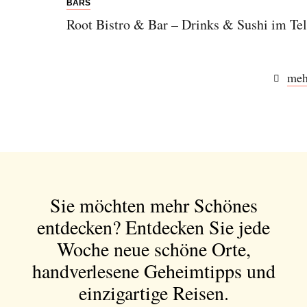
BARS
Root Bistro & Bar – Drinks & Sushi im Te
meh
Abonnieren Sie unseren Newsletter
Entdecken Sie jede Woche neue schöne
Orte, handverlesene Geheimtipps und
einzigartige Reisen.
Sie möchten mehr Schönes
entdecken?
Entdecken Sie jede
Bitte schicken Sie mir bis zum Widerruf meiner
Woche neue schöne Orte,
Einwilligung den Newsletter mit Informationen zu
handverlesene Geheimtipps und
neuen Beiträgen. Die
Datenschutzerklärung
habe ich
zur Kenntnis genommen und akzeptiere diese.
einzigartige Reisen.