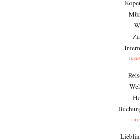
Kope
Mün
W
Zü
Intern
LUXU
Reis
Wel
Ho
Buchung
LIF
Lieblin