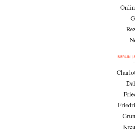
Onlin
G
Rez
N
BERLIN |
Charlo
Da
Frie
Friedr
Grun
Kreu