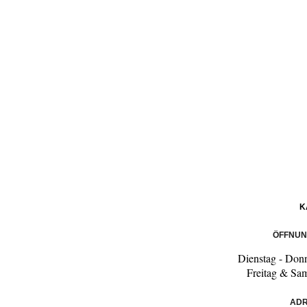
K
ÖFFNUN
Dienstag - Don
Freitag & Sa
ADR