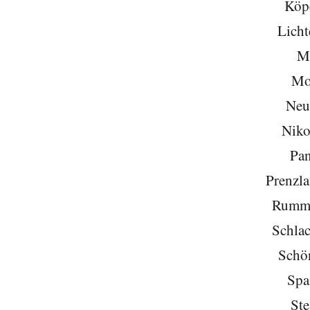
Köp
Licht
Mi
Mo
Neu
Niko
Pa
Prenzla
Rumme
Schlac
Schö
Spa
Ste