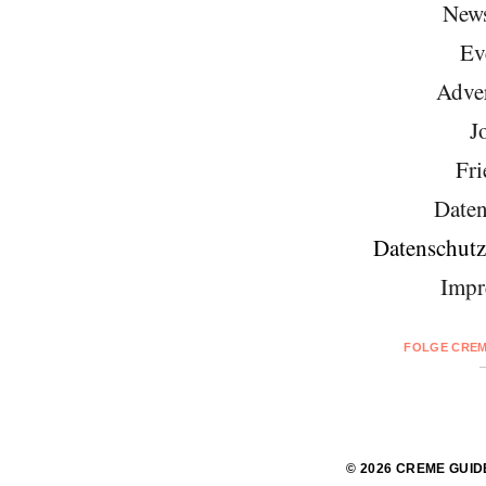
News
Ev
Adver
J
Fri
Daten
Datenschutz
Impr
FOLGE CREM
© 2026 CREME GUID