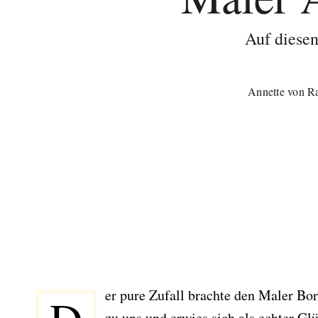
Auf diesen
Annette von R
er pure Zufall brachte den Maler B
zu uns und erwies sich als echter G