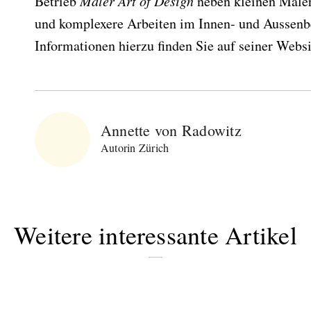
Betrieb
Maler Art of Design
neben kleinen Maler
und komplexere Arbeiten im Innen- und Aussenb
Informationen hierzu finden Sie auf seiner Websi
Abonnieren Sie
unseren Newsletter
Annette von Radowitz
Entdecken Sie jede Woche neue schöne
Autorin Zürich
Orte, handverlesene Geheimtipps und
einzigartige Reisen.
Weitere interessante Artikel
Bitte schicken Sie mir bis zum Widerruf meiner
Einwilligung den Newsletter mit Informationen zu