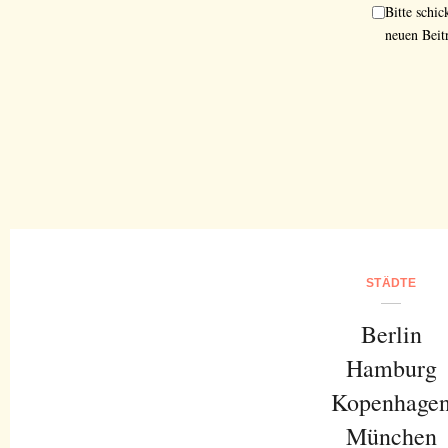
Bitte schi
neuen Beit
STÄDTE
Berlin
Hamburg
Kopenhage
München