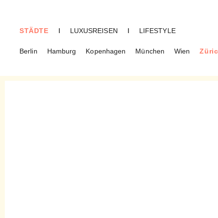
STÄDTE
I
LUXUSREISEN
I
LIFESTYLE
Berlin
Hamburg
Kopenhagen
München
Wien
Züri
ZÜRICH
Maler Art of Design – Auf
diesen Malerbetrieb ist
Verlass