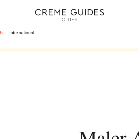
ch
International
Maler A