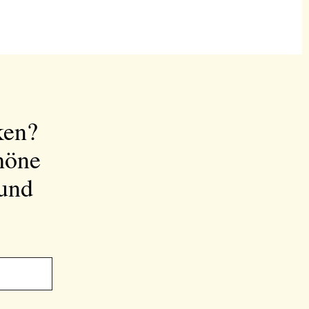
ken?
höne
 und