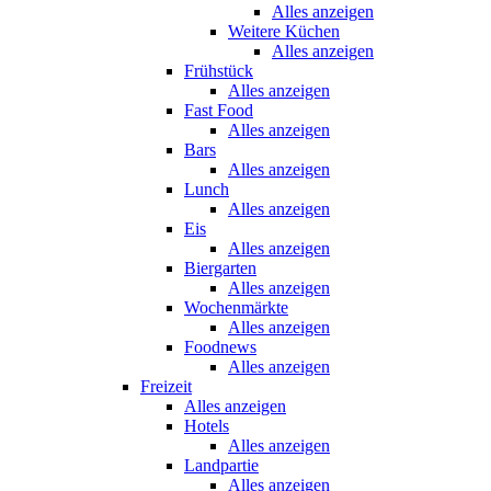
Alles anzeigen
Weitere Küchen
Alles anzeigen
Frühstück
Alles anzeigen
Fast Food
Alles anzeigen
Bars
Alles anzeigen
Lunch
Alles anzeigen
Eis
Alles anzeigen
Biergarten
Alles anzeigen
Wochenmärkte
Alles anzeigen
Foodnews
Alles anzeigen
Freizeit
Alles anzeigen
Hotels
Alles anzeigen
Landpartie
Alles anzeigen