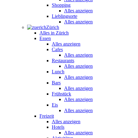
Shopping
Alles anzeigen
Lieblingsorte
Alles anzeigen
Zürich
Alles in Zürich
Essen
Alles anzeigen
Cafes
Alles anzeigen
Restaurants
Alles anzeigen
Lunch
Alles anzeigen
Bars
Alles anzeigen
Frühstück
Alles anzeigen
Eis
Alles anzeigen
Freizeit
Alles anzeigen
Hotels
Alles anzeigen