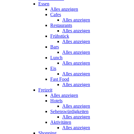
Essen
Alles anzeigen
Cafes
Alles anzeigen
Restaurants
Alles anzeigen
Frühstück
Alles anzeigen
Bars
Alles anzeigen
Lunch
Alles anzeigen
Eis
Alles anzeigen
Fast Food
Alles anzeigen
Freizeit
Alles anzeigen
Hotels
Alles anzeigen
Sehenswürdigkeiten
Alles anzeigen
Aktivitäten
Alles anzeigen
Shopping