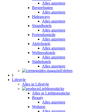
Alles anzeigen
Bergrefugien
Alles anzeigen
Hideaways
Alles anzeigen
Strandhotels
Alles anzeigen
Feriendomizile
Alles anzeigen
Aktivhotels
Alles anzeigen
Wellnesshotels
Alles anzeigen
Städtehotels
Alles anzeigen
Erleben
I
Lifestyle
Alles in Lifestyle
Lieblingsstücke
Alles in Lieblingsstücke
Beauty
Alles anzeigen
Wohnen
Alles anzeigen