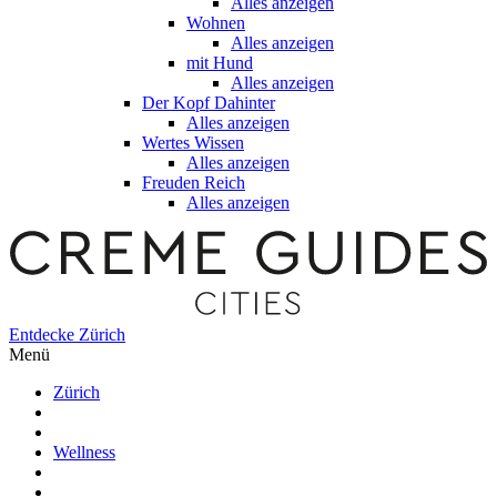
Alles anzeigen
Wohnen
Alles anzeigen
mit Hund
Alles anzeigen
Der Kopf Dahinter
Alles anzeigen
Wertes Wissen
Alles anzeigen
Freuden Reich
Alles anzeigen
Entdecke Zürich
Menü
Zürich
Wellness