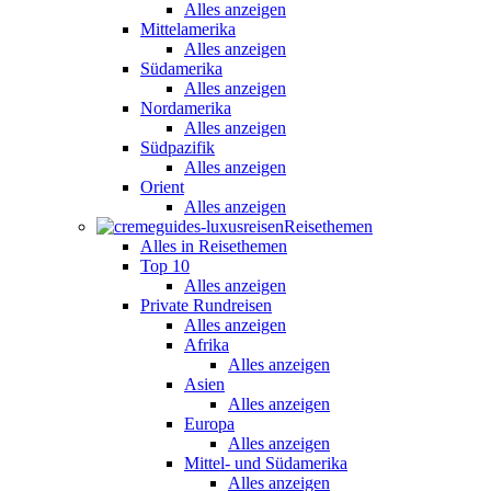
Alles anzeigen
Mittelamerika
Alles anzeigen
Südamerika
Alles anzeigen
Nordamerika
Alles anzeigen
Südpazifik
Alles anzeigen
Orient
Alles anzeigen
Reisethemen
Alles in Reisethemen
Top 10
Alles anzeigen
Private Rundreisen
Alles anzeigen
Afrika
Alles anzeigen
Asien
Alles anzeigen
Europa
Alles anzeigen
Mittel- und Südamerika
Alles anzeigen