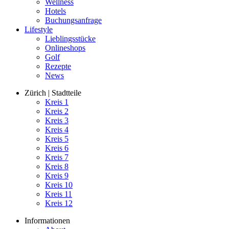
Wellness
Hotels
Buchungsanfrage
Lifestyle
Lieblingsstücke
Onlineshops
Golf
Rezepte
News
Zürich | Stadtteile
Kreis 1
Kreis 2
Kreis 3
Kreis 4
Kreis 5
Kreis 6
Kreis 7
Kreis 8
Kreis 9
Kreis 10
Kreis 11
Kreis 12
Informationen