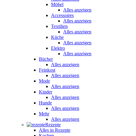
Möbel
Alles anzeigen
Accessoires
Alles anzeigen
Textilien
Alles anzeigen
Küche
Alles anzeigen
Elektro
Alles anzeigen
Bücher
Alles anzeigen
Feinkost
Alles anzeigen
Mode
Alles anzeigen
Kinder
Alles anzeigen
Hunde
Alles anzeigen
Mehr
Alles anzeigen
Rezepte
Alles in Rezepte
Kochen