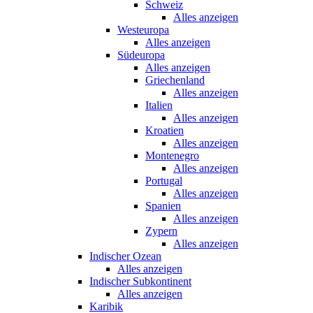
Schweiz
Alles anzeigen
Westeuropa
Alles anzeigen
Südeuropa
Alles anzeigen
Griechenland
Alles anzeigen
Italien
Alles anzeigen
Kroatien
Alles anzeigen
Montenegro
Alles anzeigen
Portugal
Alles anzeigen
Spanien
Alles anzeigen
Zypern
Alles anzeigen
Indischer Ozean
Alles anzeigen
Indischer Subkontinent
Alles anzeigen
Karibik