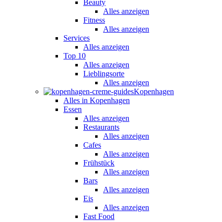
Beauty
Alles anzeigen
Fitness
Alles anzeigen
Services
Alles anzeigen
Top 10
Alles anzeigen
Lieblingsorte
Alles anzeigen
Kopenhagen
Alles in Kopenhagen
Essen
Alles anzeigen
Restaurants
Alles anzeigen
Cafes
Alles anzeigen
Frühstück
Alles anzeigen
Bars
Alles anzeigen
Eis
Alles anzeigen
Fast Food