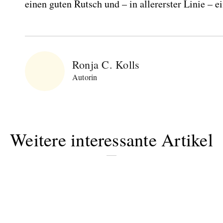
einen guten Rutsch und – in allererster Linie – e
Ronja C. Kolls
Autorin
Weitere interessante Artikel
Abonnieren Sie
unseren Newsletter
Entdecken Sie jede Woche neue schöne
Orte, handverlesene Geheimtipps und
einzigartige Reisen.