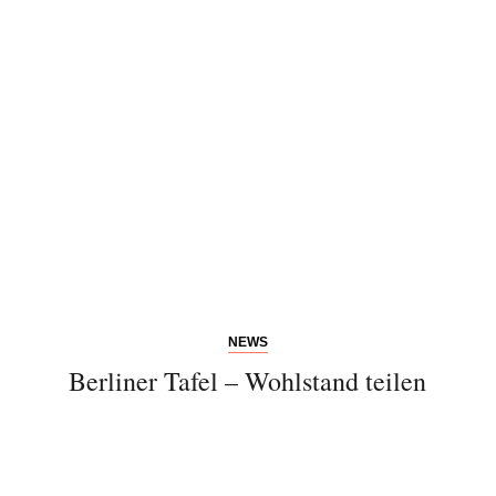
Bitte schicken Sie mir bis zum Widerruf meiner
Einwilligung den Newsletter mit Informationen zu
neuen Beiträgen. Die
Datenschutzerklärung
habe ich
zur Kenntnis genommen und akzeptiere diese.
SENDEN
NEWS
Berliner Tafel – Wohlstand teilen