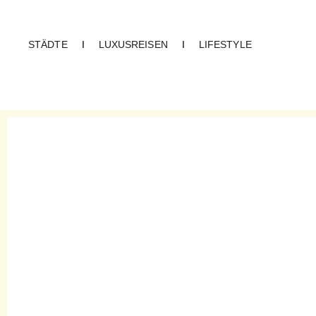
STÄDTE
I
LUXUSREISEN
I
LIFESTYLE
CREME GUIDES
Karte