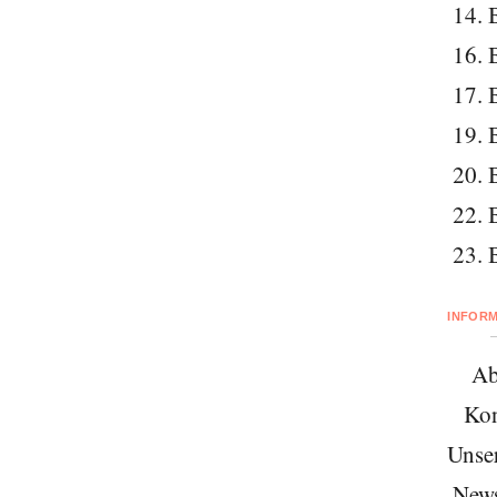
14. 
16. 
17. 
19. 
20. 
22. 
23. 
INFOR
Ab
Kon
Unse
News