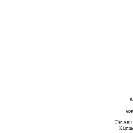
K
ADR
The Amau
Kärntn