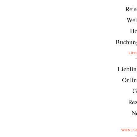
Reis
Wel
Ho
Buchung
LIF
Lieblin
Onlin
G
Rez
N
WIEN | 