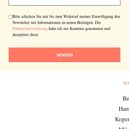
Bitte schicken Sie mir bis zum Widerruf meiner Einwilligung den
Newsletter mit Informationen zu neuen Beiträgen. Die
Datenschutzerklärung
habe ich zur Kenntnis genommen und
akzeptiere diese.
SENDEN
Abonnieren Sie unseren Newsletter
ST
Entdecken Sie jede Woche neue schöne
Be
Orte, handverlesene Geheimtipps und
Ham
einzigartige Reisen.
Kope