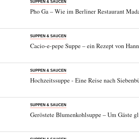
SUPPEN & SAUCEN
Pho Ga – Wie im Berliner Restaurant Ma
Bitte schicken Sie mir bis zum Widerruf meiner
Einwilligung den Newsletter mit Informationen zu
SUPPEN & SAUCEN
neuen Beiträgen. Die
Datenschutzerklärung
habe ich
Cacio-e-pepe Suppe – ein Rezept von Han
zur Kenntnis genommen und akzeptiere diese.
SENDEN
SUPPEN & SAUCEN
Hochzeitssuppe - Eine Reise nach Siebenb
SUPPEN & SAUCEN
Geröstete Blumenkohlsuppe – Um Gäste gl