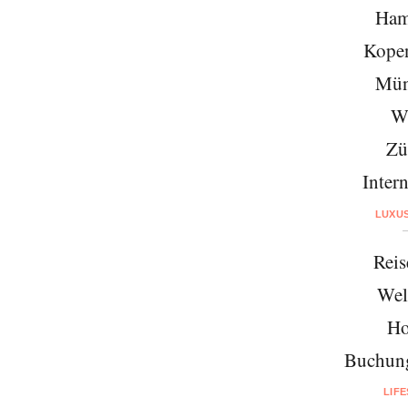
Ham
Kope
Mün
W
Zü
Intern
LUXU
Reis
Wel
Ho
Buchung
LIF