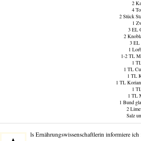
2 Ka
4 T
2 Stück St
1 Z
3 EL 
2 Knobl
3 EL
1 Lorb
1-2 TL M
1 T
1 TL C
1 TL 
1 TL Korian
1 TL
1 TL 
1 Bund glat
2 Limet
Salz un
ls Ernährungswissenschaftlerin informiere ic