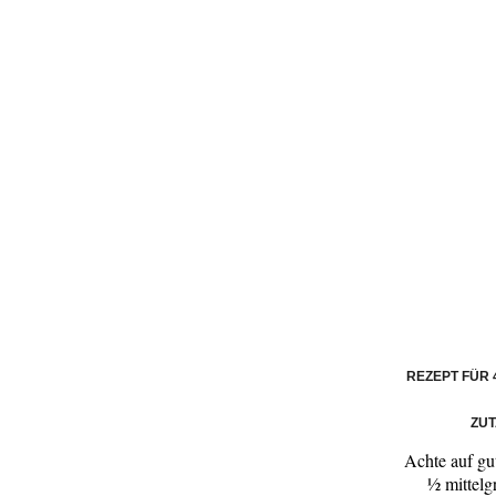
REZEPT FÜR 
ZU
Achte auf gu
½ mittelg