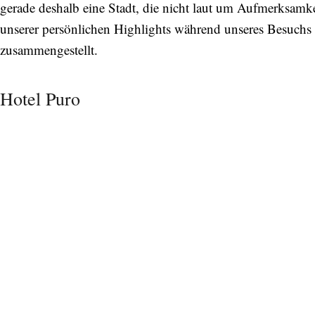
gerade deshalb eine Stadt, die nicht laut um Aufmerksamkei
unserer persönlichen Highlights während unseres Besuchs
zusammengestellt.
Bitte schicken Sie mir bis zum Widerruf meiner
Einwilligung den Newsletter mit Informationen zu
neuen Beiträgen. Die
Datenschutzerklärung
habe ich
Hotel Puro
zur Kenntnis genommen und akzeptiere diese.
SENDEN