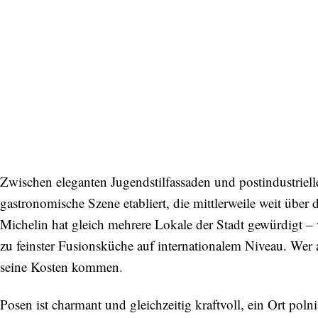
Zwischen eleganten Jugendstilfassaden und postindustriell
gastronomische Szene etabliert, die mittlerweile weit übe
Abonnieren Sie unseren Newsletter
Michelin hat gleich mehrere Lokale der Stadt gewürdigt – 
zu feinster Fusionsküche auf internationalem Niveau. Wer a
Entdecken Sie jede Woche neue schöne
seine Kosten kommen.
Orte, handverlesene Geheimtipps und
einzigartige Reisen.
Posen ist charmant und gleichzeitig kraftvoll, ein Ort poln