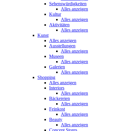
Sehenswürdigkeiten
Alles anzeigen
Kultur
Alles anzeigen
Aktivitäten
Alles anzeigen
Kunst
Alles anzeigen
Ausstellungen
Alles anzeigen
Museen
Alles anzeigen
Galerien
Alles anzeigen
Shopping
Alles anzeigen
Interiors
Alles anzeigen
Bäckereien
Alles anzeigen
Feinkost
Alles anzeigen
Beauty
Alles anzeigen
Concept Stores