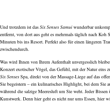
Und trotzdem ist das
Six Senses Samui
wunderbar unkompliz
entfernt, von dort aus geht es mehrmals täglich nach Ko
Minuten bis ins Resort. Perfekt also für einen längeren Tr
zwischendurch.
Was wird Ihnen von Ihrem Aufenthalt unvergesslich bleib
Konzert exotischer Vögel, das Gefühl, mit der Natur eins 
Six Senses
Spa, direkt von der Massage-Liege auf das off
Abonnieren Sie unseren Newsletter
Sie begeistern – ein kulinarisches Highlight, bei dem Sie au
Entdecken Sie jede Woche neue schöne
während die salzige Meeresluft um Sie weht. Jeder Bissen 
Orte, handverlesene Geheimtipps und
einzigartige Reisen.
Kunstwerk. Denn hier geht es nicht nur ums Essen, hier wi