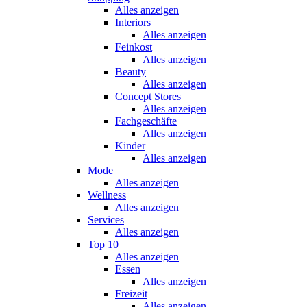
Alles anzeigen
Interiors
Alles anzeigen
Feinkost
Alles anzeigen
Beauty
Alles anzeigen
Concept Stores
Alles anzeigen
Fachgeschäfte
Alles anzeigen
Kinder
Alles anzeigen
Mode
Alles anzeigen
Wellness
Alles anzeigen
Services
Alles anzeigen
Top 10
Alles anzeigen
Essen
Alles anzeigen
Freizeit
Alles anzeigen