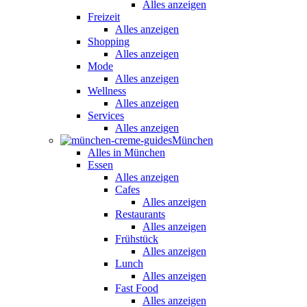
Alles anzeigen
Freizeit
Alles anzeigen
Shopping
Alles anzeigen
Mode
Alles anzeigen
Wellness
Alles anzeigen
Services
Alles anzeigen
München
Alles in München
Essen
Alles anzeigen
Cafes
Alles anzeigen
Restaurants
Alles anzeigen
Frühstück
Alles anzeigen
Lunch
Alles anzeigen
Fast Food
Alles anzeigen