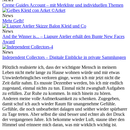
Creme Guides Account – mit Merkliste und individuellen Themen
News
Mehr Gelb!
News
And the Winner is... – Liapure Atelier erhält den Bunte New Faces
Award
News
Independent Collectors – Digitale Einblicke in private Sammlungen
Plötzlich realisierte ich, dass der wichtigste Mensch in meinem
Leben nicht mehr lange zu Hause wohnen würde und mir etwas
Unwiederbringliches verloren ginge, wenn ich mir jetzt nicht die
Zeit dafür nahm. Es musste Dezember werden, bis ich mir endlich
zugestand, einmal nichts zu tun. Einmal nicht zwanghaft Aufgaben
zu erfüllen. Zur Ruhe zu kommen. In mich hinein zu hören.
Anderen meine volle Aufmerksamkeit zu schenken. Zugegeben,
damit schuf ich auch wieder Raum für unangenehme Gefühle.
Gefühle, die noch unbearbeitet dalagen und seither wieder spürbarer
zu Tage treten. Aber selbst die sind besser und echter als der Druck
der vergangenen Jahre. Ich bekomme wieder Luft, staune über den
Himmel und erinnere mich daran, was mir wirklich wichtig ist.