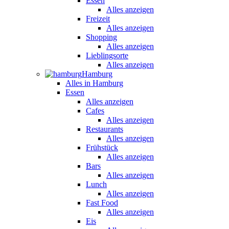
Essen
Alles anzeigen
Freizeit
Alles anzeigen
Shopping
Alles anzeigen
Lieblingsorte
Alles anzeigen
Hamburg
Alles in Hamburg
Essen
Alles anzeigen
Cafes
Alles anzeigen
Restaurants
Alles anzeigen
Frühstück
Alles anzeigen
Bars
Alles anzeigen
Lunch
Alles anzeigen
Fast Food
Alles anzeigen
Eis