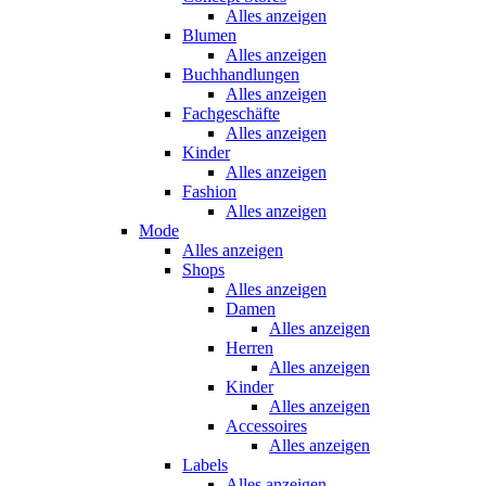
Alles anzeigen
Blumen
Alles anzeigen
Buchhandlungen
Alles anzeigen
Fachgeschäfte
Alles anzeigen
Kinder
Alles anzeigen
Fashion
Alles anzeigen
Mode
Alles anzeigen
Shops
Alles anzeigen
Damen
Alles anzeigen
Herren
Alles anzeigen
Kinder
Alles anzeigen
Accessoires
Alles anzeigen
Labels
Alles anzeigen