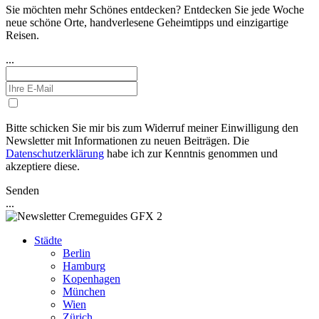
Sie möchten mehr Schönes entdecken?
Entdecken Sie jede Woche
neue schöne Orte, handverlesene Geheimtipps und einzigartige
Reisen.
...
Bitte schicken Sie mir bis zum Widerruf meiner Einwilligung den
Newsletter mit Informationen zu neuen Beiträgen. Die
Datenschutzerklärung
habe ich zur Kenntnis genommen und
akzeptiere diese.
Senden
...
Städte
Berlin
Hamburg
Kopenhagen
München
Wien
Zürich