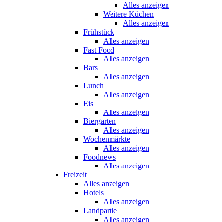
Alles anzeigen
Weitere Küchen
Alles anzeigen
Frühstück
Alles anzeigen
Fast Food
Alles anzeigen
Bars
Alles anzeigen
Lunch
Alles anzeigen
Eis
Alles anzeigen
Biergarten
Alles anzeigen
Wochenmärkte
Alles anzeigen
Foodnews
Alles anzeigen
Freizeit
Alles anzeigen
Hotels
Alles anzeigen
Landpartie
Alles anzeigen