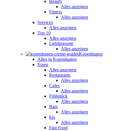
Beauty
Alles anzeigen
Fitness
Alles anzeigen
Services
Alles anzeigen
Top 10
Alles anzeigen
Lieblingsorte
Alles anzeigen
Kopenhagen
Alles in Kopenhagen
Essen
Alles anzeigen
Restaurants
Alles anzeigen
Cafes
Alles anzeigen
Frühstück
Alles anzeigen
Bars
Alles anzeigen
Eis
Alles anzeigen
Fast Food