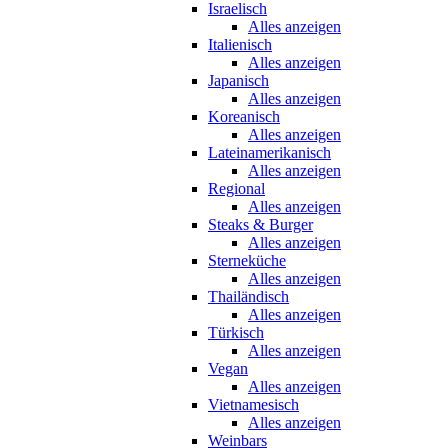
Israelisch
Alles anzeigen
Italienisch
Alles anzeigen
Japanisch
Alles anzeigen
Koreanisch
Alles anzeigen
Lateinamerikanisch
Alles anzeigen
Regional
Alles anzeigen
Steaks & Burger
Alles anzeigen
Sterneküche
Alles anzeigen
Thailändisch
Alles anzeigen
Türkisch
Alles anzeigen
Vegan
Alles anzeigen
Vietnamesisch
Alles anzeigen
Weinbars