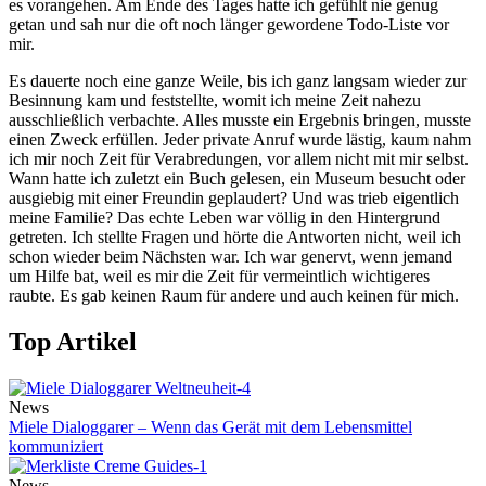
es vorangehen. Am Ende des Tages hatte ich gefühlt nie genug
getan und sah nur die oft noch länger gewordene Todo-Liste vor
mir.
Es dauerte noch eine ganze Weile, bis ich ganz langsam wieder zur
Besinnung kam und feststellte, womit ich meine Zeit nahezu
ausschließlich verbachte. Alles musste ein Ergebnis bringen, musste
einen Zweck erfüllen. Jeder private Anruf wurde lästig, kaum nahm
ich mir noch Zeit für Verabredungen, vor allem nicht mit mir selbst.
Wann hatte ich zuletzt ein Buch gelesen, ein Museum besucht oder
ausgiebig mit einer Freundin geplaudert? Und was trieb eigentlich
meine Familie? Das echte Leben war völlig in den Hintergrund
getreten. Ich stellte Fragen und hörte die Antworten nicht, weil ich
schon wieder beim Nächsten war. Ich war genervt, wenn jemand
um Hilfe bat, weil es mir die Zeit für vermeintlich wichtigeres
raubte. Es gab keinen Raum für andere und auch keinen für mich.
Top Artikel
News
Miele Dialoggarer – Wenn das Gerät mit dem Lebensmittel
kommuniziert
News