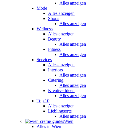
Alles anzeigen
Mode
Alles anzeigen
Shops
Alles anzeigen
Wellness
Alles anzeigen
Beauty
Alles anzeigen
Fitness
Alles anzeigen
Services
Alles anzeigen
Interiors
Alles anzeigen
Catering
Alles anzeigen
Kreative Ideen
Alles anzeigen
Top 10
Alles anzeigen
Lieblingsorte
Alles anzeigen
Wien
Alles in Wien