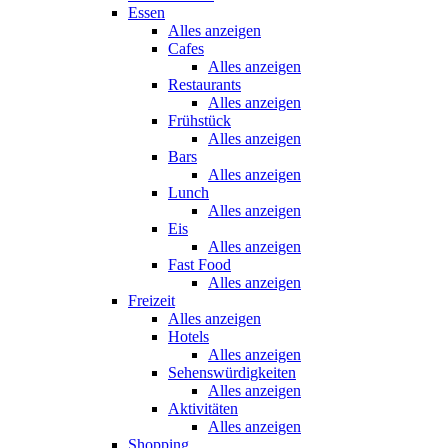
Essen
Alles anzeigen
Cafes
Alles anzeigen
Restaurants
Alles anzeigen
Frühstück
Alles anzeigen
Bars
Alles anzeigen
Lunch
Alles anzeigen
Eis
Alles anzeigen
Fast Food
Alles anzeigen
Freizeit
Alles anzeigen
Hotels
Alles anzeigen
Sehenswürdigkeiten
Alles anzeigen
Aktivitäten
Alles anzeigen
Shopping