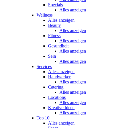
Specials
Alles anzeigen
Wellness
Alles anzeigen
Beauty
Alles anzeigen
Fitness
Alles anzeigen
Gesundheit
Alles anzeigen
Sein
Alles anzeigen
Services
Alles anzeigen
Handwerker
Alles anzeigen
Catering
Alles anzeigen
Locations
Alles anzeigen
Kreative Ideen
Alles anzeigen
Top 10
Alles anzeigen