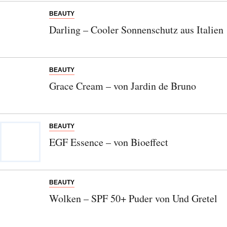
Abonnieren Sie unseren Newsletter
BEAUTY
Entdecken Sie jede Woche neue schöne
Darling – Cooler Sonnenschutz aus Italien
Orte, handverlesene Geheimtipps und
einzigartige Reisen.
BEAUTY
Grace Cream – von Jardin de Bruno
Bitte schicken Sie mir bis zum Widerruf meiner
Einwilligung den Newsletter mit Informationen zu
BEAUTY
neuen Beiträgen. Die
Datenschutzerklärung
habe ich
EGF Essence – von Bioeffect
zur Kenntnis genommen und akzeptiere diese.
SENDEN
BEAUTY
Wolken – SPF 50+ Puder von Und Gretel