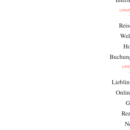
LUXU
Reis
Wel
Ho
Buchung
LIF
Lieblin
Onlin
G
Rez
N