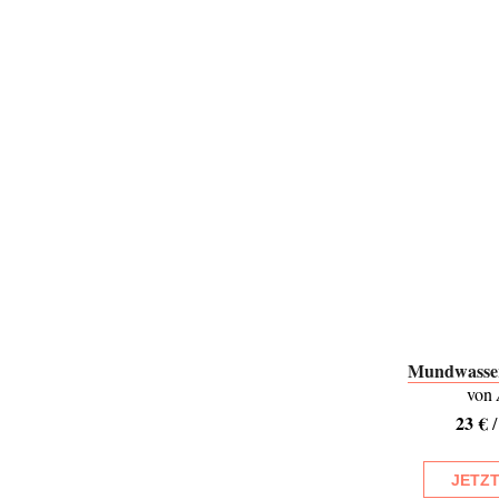
Mundwasse
von
23 €
/
JETZ