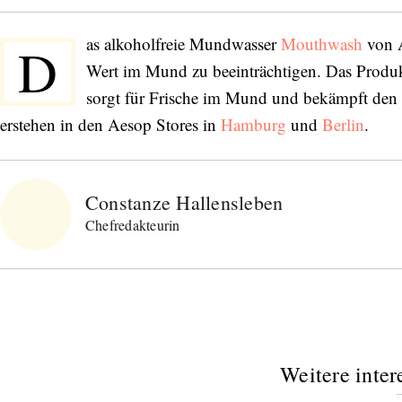
as alkoholfreie Mundwasser
Mouthwash
von A
D
Wert im Mund zu beeinträchtigen. Das Produ
sorgt für Frische im Mund und bekämpft de
erstehen in den Aesop Stores in
Hamburg
und
Berlin
.
Constanze Hallensleben
Chefredakteurin
Weitere inter