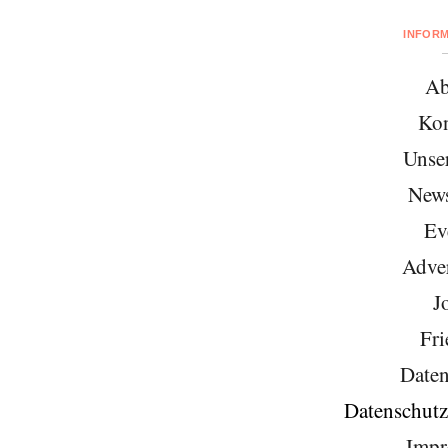
INFOR
Ab
Kon
Unse
News
Ev
Adver
J
Fri
Daten
Datenschutz
Impr