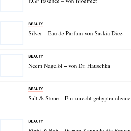
EGF Essence – von Bioeffect
BEAUTY
Abonnieren Sie unseren Newsletter
Silver – Eau de Parfum von Saskia Diez
Entdecken Sie jede Woche neue schöne
Orte, handverlesene Geheimtipps und
einzigartige Reisen.
BEAUTY
Neem Nagelöl – von Dr. Hauschka
Bitte schicken Sie mir bis zum Widerruf meiner
BEAUTY
Einwilligung den Newsletter mit Informationen zu
Salt & Stone – Ein zurecht gehypter cleane
neuen Beiträgen. Die
Datenschutzerklärung
habe ich
zur Kenntnis genommen und akzeptiere diese.
SENDEN
BEAUTY
Eight & Bob – Warum Kennedy die Frauen