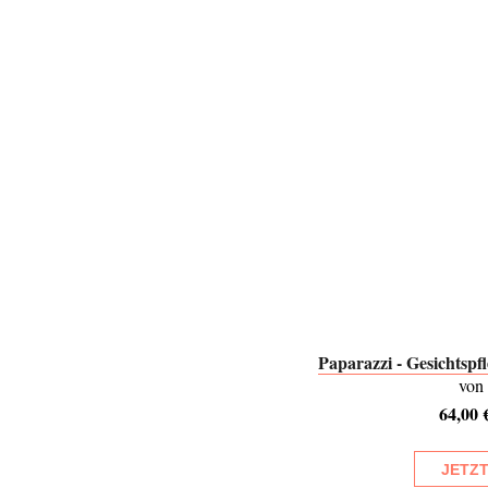
Paparazzi - Gesichtspf
von
64,00 
JETZ