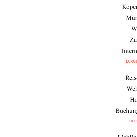
Kope
Mün
W
Zü
Intern
LUXU
Reis
Wel
Ho
Buchung
LIF