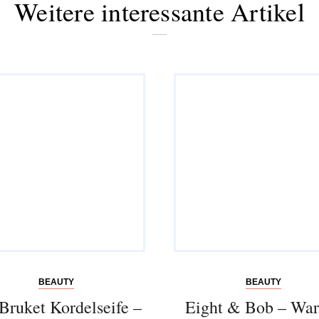
Weitere interessante Artikel
Abonnieren Sie
unseren Newsletter
BEAUTY
BEAUTY
Entdecken Sie jede Woche neue schöne
Bruket Kordelseife –
Eight & Bob – Wa
Orte, handverlesene Geheimtipps und