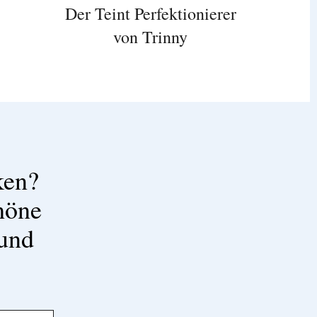
Der Teint Perfektionierer
von Trinny
ken?
höne
 und