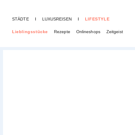
STÄDTE
I
LUXUSREISEN
I
LIFESTYLE
Lieblingsstücke
Rezepte
Onlineshops
Zeitgeist
CREME GUIDES
Karte