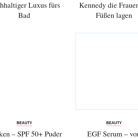
hhaltiger Luxus fürs
Kennedy die Fraue
einzigartige Reisen.
Bad
Füßen lagen
Bitte schicken Sie mir bis zum Widerruf meiner
Einwilligung den Newsletter mit Informationen zu
neuen Beiträgen. Die
Datenschutzerklärung
habe ich
zur Kenntnis genommen und akzeptiere diese.
SENDEN
BEAUTY
BEAUTY
ken – SPF 50+ Puder
EGF Serum – vo