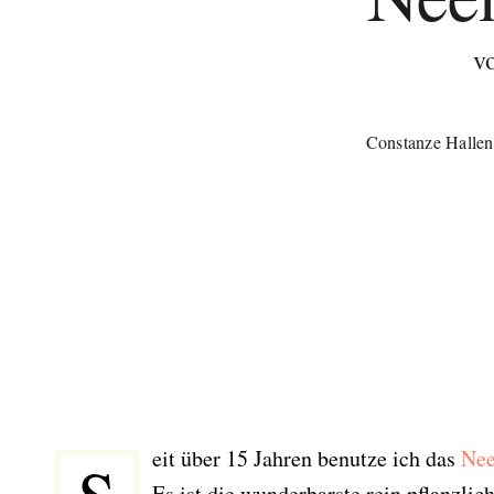
v
Constanze Hallen
eit über 15 Jahren benutze ich das
Nee
Es ist die wunderbarste rein pflanzlic