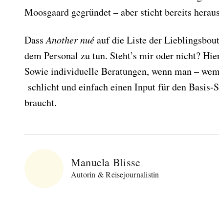
Moosgaard gegründet – aber sticht bereits heraus
Dass
Another nué
auf die Liste der Lieblingsbou
dem Personal zu tun. Steht’s mir oder nicht? Hie
Sowie individuelle Beratungen, wenn man – wem 
schlicht und einfach einen Input für den Basis-
braucht.
Abonnieren Sie
unseren Newsletter
Manuela Blisse
Entdecken Sie jede Woche neue schöne
Autorin & Reisejournalistin
Orte, handverlesene Geheimtipps und
einzigartige Reisen.