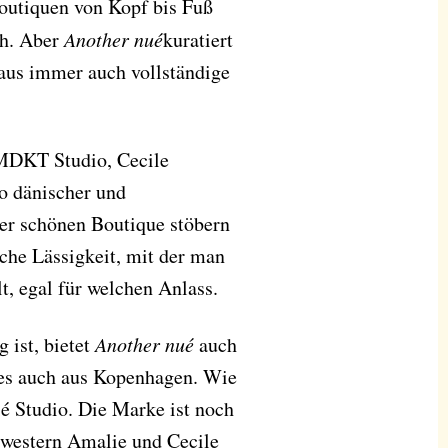
Boutiquen von Kopf bis Fuß
ch. Aber
Another nué
kuratiert
araus immer auch vollständige
 MDKT Studio, Cecile
o dänischer und
er schönen Boutique stöbern
iche Lässigkeit, mit der man
t, egal für welchen Anlass.
 ist, bietet
Another nué
auch
es auch aus Kopenhagen. Wie
é Studio. Die Marke ist noch
hwestern Amalie und Cecile