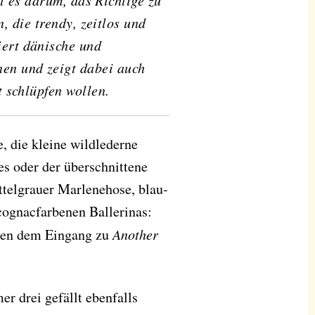
t es darum, das Richtige zu
, die trendy, zeitlos und
iert dänische und
nen und zeigt dabei auch
t schlüpfen wollen.
, die kleine wildlederne
 oder der überschnittene
ttelgrauer Marlenehose, blau-
ognacfarbenen Ballerinas:
eben dem Eingang zu
Another
r drei gefällt ebenfalls