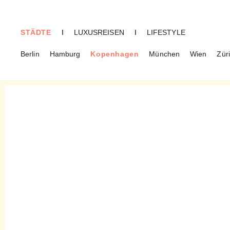
STÄDTE
I
LUXUSREISEN
I
LIFESTYLE
Berlin
Hamburg
Kopenhagen
München
Wien
Zür
KOPENHAGEN
Another nué – Kuratierte
urbane Wohlfühlmode