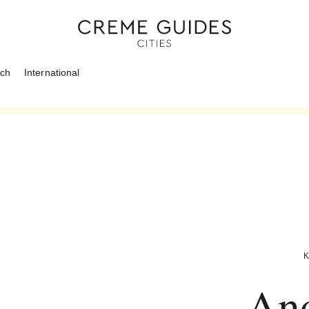
ich
International
K
Ano