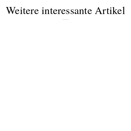
Weitere interessante Artikel
Bitte schicken Sie mir bis zum Widerruf meiner
Einwilligung den Newsletter mit Informationen zu
neuen Beiträgen. Die
Datenschutzerklärung
habe ich
zur Kenntnis genommen und akzeptiere diese.
SENDEN