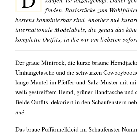
Die saisonale Mode ist immer wieder aufregend. Doch zu viel
kaufen, ist unzeitgemäß. Daher geh
finden. Basisstücke zum Wohlfühlen
bestens kombinierbar sind. Another nué kurar
internationale Modelabels, die genau das kön
komplette Outfits, in die wir am liebsten sofor
Der graue Minirock, die kurze braune Hemdjacke
Umhängetasche und die schwarzen Cowboybooties
lange Mantel im Pfeffer-und-Salz-Muster mit mi
weiß gestreiftem Hemd, grüner Handtasche und c
Beide Outfits, dekoriert in den Schaufenstern n
nué
.
Das braue Puffärmelkleid im Schaufenster Numme