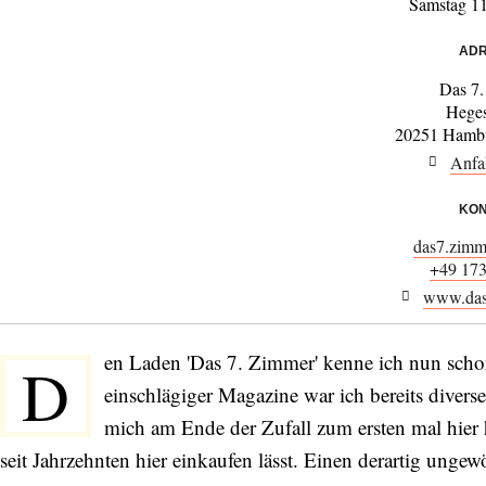
Samstag 1
ADR
Das 7
Heges
20251 Hamb
Anfa
KON
das7.zim
+49 17
www.das
en Laden 'Das 7. Zimmer' kenne ich nun schon
D
einschlägiger Magazine war ich bereits diver
mich am Ende der Zufall zum ersten mal hier 
seit Jahrzehnten hier einkaufen lässt. Einen derartig ung