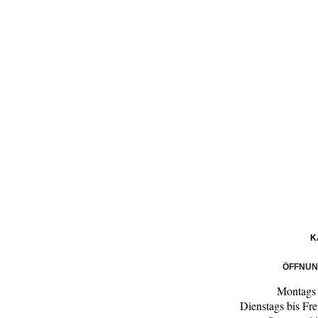
K
ÖFFNUN
Montags
Dienstags bis Fr