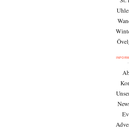
Uhle
Wan
Wint
Övel
INFOR
Ab
Kon
Unse
News
Ev
Adver