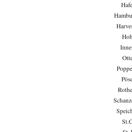
Hafe
Hambu
Harve
Hoh
Inne
Ott
Poppe
Pöse
Roth
Schanze
Speich
St.
St. 