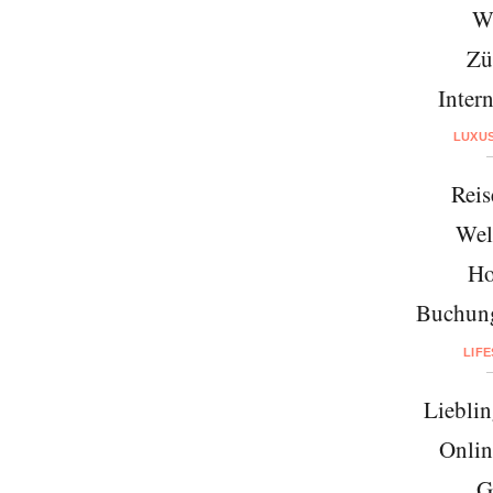
W
Zü
Intern
LUXU
Reis
Wel
Ho
Buchung
LIF
Lieblin
Onlin
G