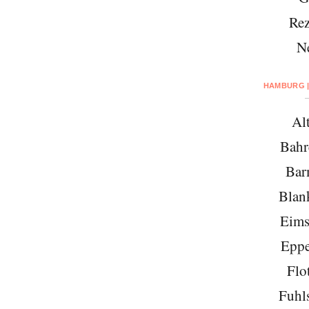
Rez
N
HAMBURG |
Al
Bahr
Bar
Blan
Eims
Eppe
Flo
Fuhls