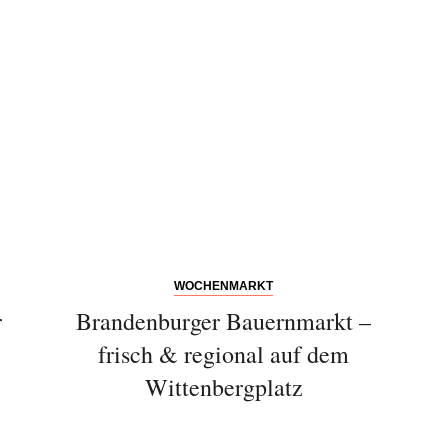
Abonnieren Sie
unseren Newsletter
Entdecken Sie jede Woche neue schöne
WOCHENMARKT
Orte, handverlesene Geheimtipps und
r
Brandenburger Bauernmarkt –
einzigartige Reisen.
frisch & regional auf dem
Wittenbergplatz