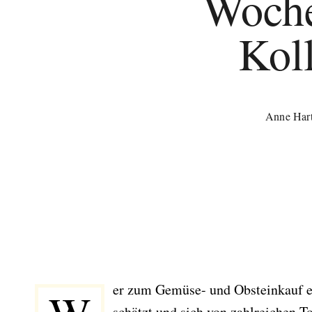
Woch
Kol
Anne Har
er zum Gemüse- und Obsteinkauf 
schätzt und sich von zahlreichen To