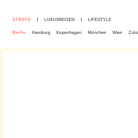
STÄDTE
I
LUXUSREISEN
I
LIFESTYLE
Berlin
Hamburg
Kopenhagen
München
Wien
Züri
BERLIN
Wochenmarkt am
Kollwitzplatz