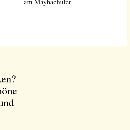
am Maybachufer
ken?
höne
 und