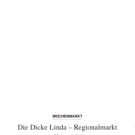
Bitte schicken Sie mir bis zum Widerruf meiner
Einwilligung den Newsletter mit Informationen zu
neuen Beiträgen. Die
Datenschutzerklärung
habe ich
zur Kenntnis genommen und akzeptiere diese.
SENDEN
WOCHENMARKT
Die Dicke Linda – Regionalmarkt