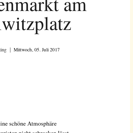
enmarkt am
lwitzplatz
ting
Mittwoch, 05. Juli 2017
eine schöne Atmosphäre
uristen nicht schrecken lässt,