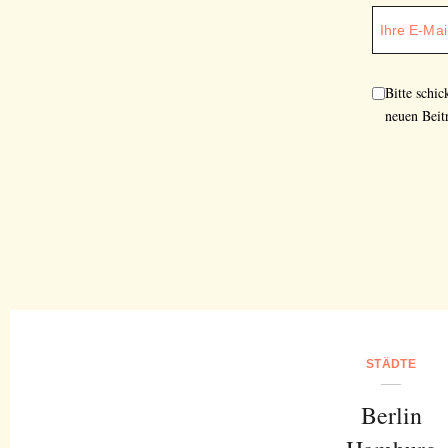
Bitte schi
neuen Beit
STÄDTE
Berlin