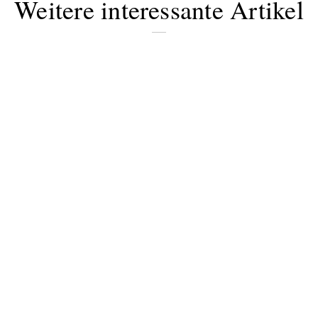
Weitere interessante Artikel
Bitte schicken Sie mir bis zum Widerruf meiner
Einwilligung den Newsletter mit Informationen zu
neuen Beiträgen. Die
Datenschutzerklärung
habe ich
zur Kenntnis genommen und akzeptiere diese.
SENDEN