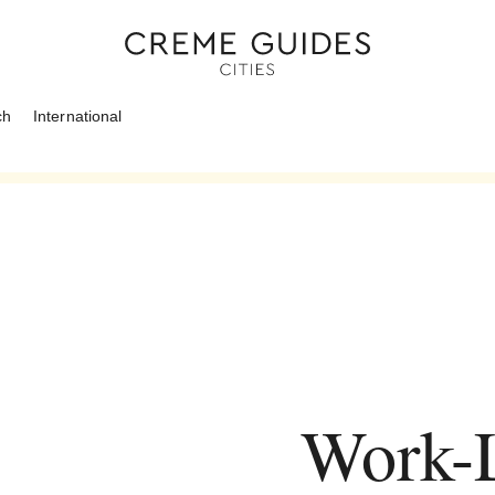
ch
International
Work-L