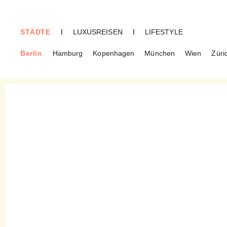
STÄDTE
I
LUXUSREISEN
I
LIFESTYLE
Berlin
Hamburg
Kopenhagen
München
Wien
Züri
BERLIN
Work-Life-Balance in der
Gastro – Das Einsunternull
setzt auf die Vier-Tage-
Woche