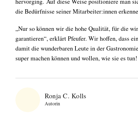
hervorging. Auf diese Weise positioniere man sic
die Bedürfnisse seiner Mitarbeiter:innen erkenn
„Nur so können wir die hohe Qualität, für die wir
garantieren“, erklärt Pfeufer. Wir hoffen, dass e
damit die wunderbaren Leute in der Gastronomie
super machen können und wollen, wie sie es tun
Abonnieren Sie
unseren Newsletter
Ronja C. Kolls
Autorin
Entdecken Sie jede Woche neue schöne
Orte, handverlesene Geheimtipps und
einzigartige Reisen.