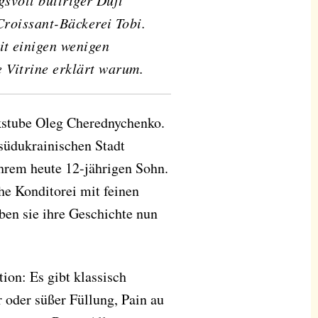
gsvoll buttriger Duft
Croissant-Bäckerei Tobi.
mit einigen wenigen
e Vitrine erklärt warum.
kstube Oleg Cherednychenko.
süd­ukrainischen Stadt
rem heute 12-jährigen Sohn.
che Konditorei mit feinen
iben sie ihre Geschichte nun
tion: Es gibt klassisch
r oder süßer Füllung, Pain au