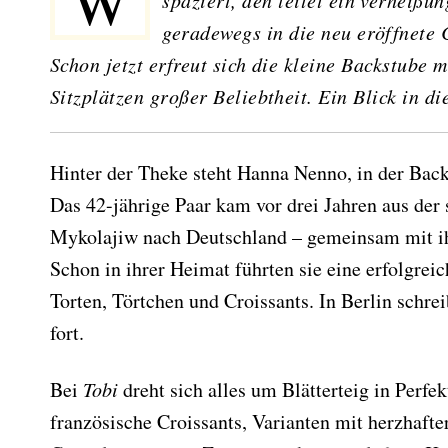
Wer morgens durch die Güntzelstraße in Berlin-Wilmersdorf
spaziert, den leitet ein verheißun
geradewegs in die neu eröffnete 
Schon jetzt erfreut sich die kleine Backstube 
Sitzplätzen großer Beliebtheit. Ein Blick in di
Hinter der Theke steht Hanna Nenno, in der Bac
Das 42-jährige Paar kam vor drei Jahren aus der 
Mykolajiw nach Deutschland – gemeinsam mit ih
Schon in ihrer Heimat führten sie eine erfolgrei
Torten, Törtchen und Croissants. In Berlin schre
fort.
Bei
Tobi
dreht sich alles um Blätterteig in Perfek
französische Croissants, Varianten mit herzhafte