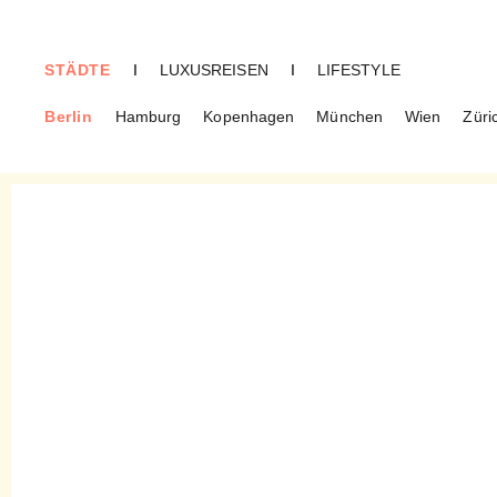
STÄDTE
I
LUXUSREISEN
I
LIFESTYLE
Berlin
Hamburg
Kopenhagen
München
Wien
Züri
BERLIN
Tobi – Croissants und Kaffee
im Günzelkiez