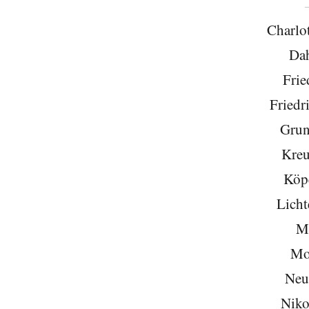
Charlo
Da
Frie
Friedr
Grun
Kreu
Köp
Licht
Mi
Mo
Neu
Niko