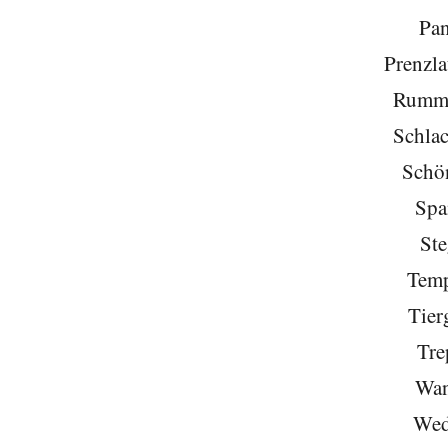
Pa
Prenzla
Rumme
Schlac
Schö
Spa
Ste
Temp
Tier
Tre
Wan
Wed