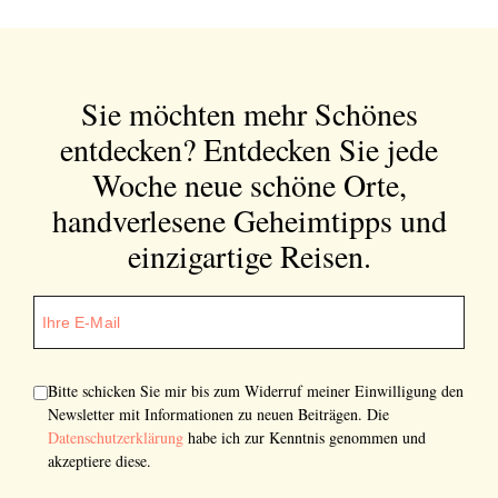
Bitte schicken Sie mir bis zum Widerruf meiner
Einwilligung den Newsletter mit Informationen zu
neuen Beiträgen. Die
Datenschutzerklärung
habe ich
zur Kenntnis genommen und akzeptiere diese.
Sie möchten mehr Schönes
entdecken?
Entdecken Sie jede
SENDEN
Woche neue schöne Orte,
handverlesene Geheimtipps und
einzigartige Reisen.
Bitte schicken Sie mir bis zum Widerruf meiner Einwilligung den
Newsletter mit Informationen zu neuen Beiträgen. Die
Datenschutzerklärung
habe ich zur Kenntnis genommen und
akzeptiere diese.