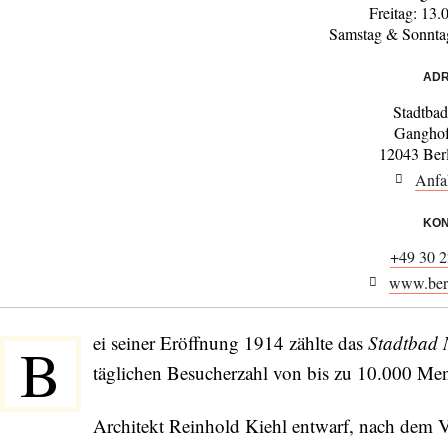
Freitag: 13.
Samstag & Sonntag
ADR
Stadtba
Ganghof
12043 Ber
Anfa
KON
+49 30 2
www.berl
ei seiner Eröffnung 1914 zählte das
Stadtbad 
B
täglichen Besucherzahl von bis zu 10.000 Men
Architekt Reinhold Kiehl entwarf, nach dem V