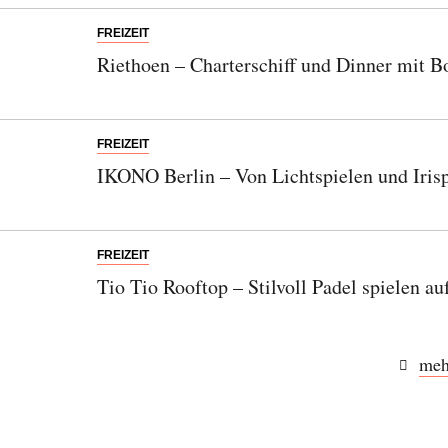
FREIZEIT
Riethoen – Charterschiff und Dinner mit B
FREIZEIT
IKONO Berlin – Von Lichtspielen und Irisp
FREIZEIT
Abonnieren Sie unseren Newsletter
Tio Tio Rooftop – Stilvoll Padel spielen a
Entdecken Sie jede Woche neue schöne
Orte, handverlesene Geheimtipps und
einzigartige Reisen.
meh