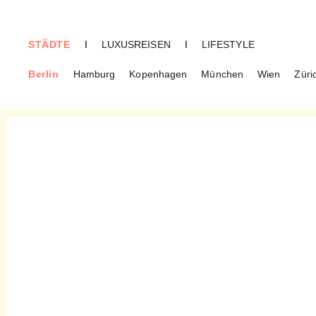
STÄDTE
I
LUXUSREISEN
I
LIFESTYLE
Berlin
Hamburg
Kopenhagen
München
Wien
Züri
BERLIN
Kreuzberger Himmel –
Syrische Spezialitäten von
Geflüchteten