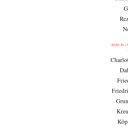
G
Rez
N
BERLIN |
Charlo
Da
Frie
Friedr
Grun
Kreu
Köp