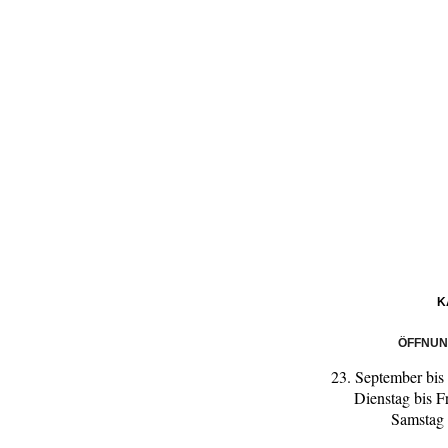
K
ÖFFNUN
23. September bi
Dienstag bis F
Samstag