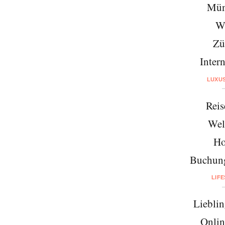
Mün
W
Zü
Intern
LUXU
Reis
Wel
Ho
Buchung
LIF
Lieblin
Onlin