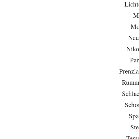
Licht
Mi
Mo
Neu
Niko
Pa
Prenzla
Rumme
Schlac
Schö
Spa
Ste
Temp