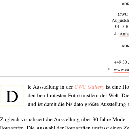
ADR
CWC 
Augustst
10117 Be
Anfa
KON
+49 30
www.ca
ie Ausstellung in der
CWC Gallery
ist eine H
D
den berühmtesten Fotokünstlern der Welt. Di
und ist damit die bis dato größte Ausstellun
Zugleich visualisiert die Ausstellung über 30 Jahre Mode-
Fotografen. Die Auswahl der Fotografien umfasst einen Ze