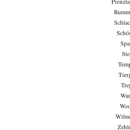
Prenzla
Rumme
Schlac
Schö
Spa
Ste
Temp
Tier
Tre
Wan
Wed
Wilme
Zehl