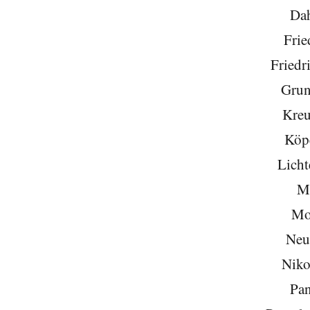
Da
Frie
Friedr
Grun
Kreu
Köp
Licht
Mi
Mo
Neu
Niko
Pa