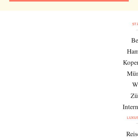
ST
Be
Ham
Kope
Mün
W
Zü
Intern
LUXU
Reis