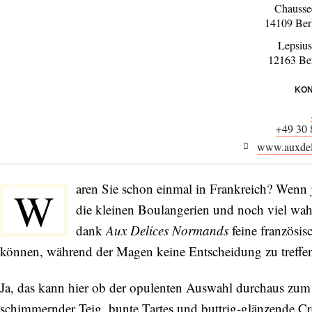
Chausse
14109 Ber
Lepsius
12163 Ber
KON
+49 30 
www.auxdel
aren Sie schon einmal in Frankreich? Wenn j
W
die kleinen Boulangerien und noch viel wahr
dank
Aux Delices Normands
feine französi
können, während der Magen keine Entscheidung zu treffe
Ja, das kann hier ob der opulenten Auswahl durchaus zum
schimmernder Teig, bunte Tartes und buttrig-glänzende Croi