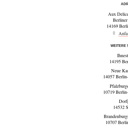
ADR
Aux Delic
Berliner
14169 Berl
Anfa
WEITERE
Ihnes
14195 Be
Neue Kan
14057 Berlin
Pfalzburg
10719 Berlin
Dorf
14532 S
Brandenburgi
10707 Berli