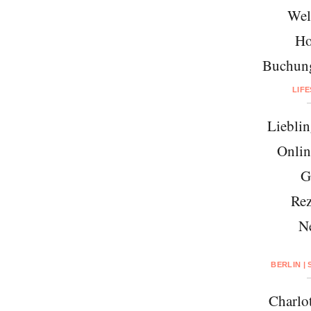
Wel
Ho
Buchung
LIF
Lieblin
Onlin
G
Rez
N
BERLIN |
Charlo