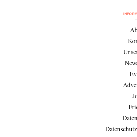
INFOR
Ab
Kon
Unse
News
Ev
Adver
J
Fri
Daten
Datenschutz